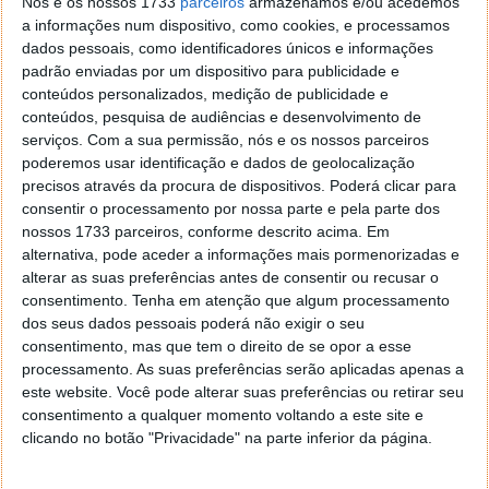
Nós e os nossos 1733
parceiros
armazenamos e/ou acedemos
a informações num dispositivo, como cookies, e processamos
dados pessoais, como identificadores únicos e informações
padrão enviadas por um dispositivo para publicidade e
conteúdos personalizados, medição de publicidade e
conteúdos, pesquisa de audiências e desenvolvimento de
serviços.
Com a sua permissão, nós e os nossos parceiros
poderemos usar identificação e dados de geolocalização
precisos através da procura de dispositivos. Poderá clicar para
consentir o processamento por nossa parte e pela parte dos
nossos 1733 parceiros, conforme descrito acima. Em
alternativa, pode aceder a informações mais pormenorizadas e
Informações sobre o licenciamento. Para continuar
alterar as suas preferências antes de consentir ou recusar o
escolham "I Accept".
consentimento.
Tenha em atenção que algum processamento
dos seus dados pessoais poderá não exigir o seu
consentimento, mas que tem o direito de se opor a esse
processamento. As suas preferências serão aplicadas apenas a
este website. Você pode alterar suas preferências ou retirar seu
consentimento a qualquer momento voltando a este site e
clicando no botão "Privacidade" na parte inferior da página.