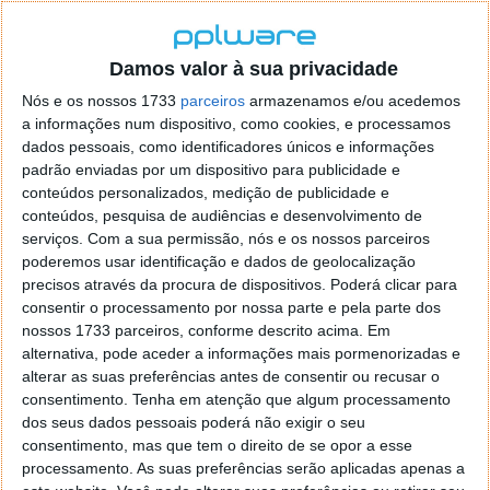
Usem esta pequena aplicação para vos ajudar a
Damos valor à sua privacidade
manipular o vosso texto de forma simples. É
Nós e os nossos 1733
parceiros
armazenamos e/ou acedemos
utilizável em qualquer aplicação que tenham
a informações num dispositivo, como cookies, e processamos
instalada, não se limitando às que acompanham o
dados pessoais, como identificadores únicos e informações
Windows.
padrão enviadas por um dispositivo para publicidade e
conteúdos personalizados, medição de publicidade e
É uma excelente ferramenta para terem no vosso PC
conteúdos, pesquisa de audiências e desenvolvimento de
se trabalham com ficheiros de texto com grande
serviços.
Com a sua permissão, nós e os nossos parceiros
frequência.
poderemos usar identificação e dados de geolocalização
precisos através da procura de dispositivos. Poderá clicar para
Novidades desta versão:
consentir o processamento por nossa parte e pela parte dos
nossos 1733 parceiros, conforme descrito acima. Em
Melhorias na velocidade geral
alternativa, pode aceder a informações mais pormenorizadas e
Novos idiomas
alterar as suas preferências antes de consentir ou recusar o
Melhoria na contagem das palavras
consentimento.
Tenha em atenção que algum processamento
dos seus dados pessoais poderá não exigir o seu
Correcção de diversos bugs.
consentimento, mas que tem o direito de se opor a esse
Podem ler
aqui
todas as novidades desta versão e
processamento. As suas preferências serão aplicadas apenas a