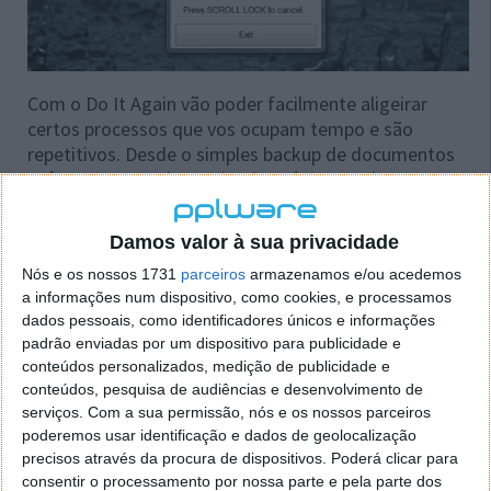
Com o Do It Again vão poder facilmente aligeirar
certos processos que vos ocupam tempo e são
repetitivos. Desde o simples backup de documentos
até ao acesso a determinadas páginas web.
Executem no modo de aprendizagem e o Do It Again
irá repetir.
Damos valor à sua privacidade
Uma nota importante, aquando da primeira execução
Nós e os nossos 1731
parceiros
armazenamos e/ou acedemos
vão ser brindados com uma música de fundo durante
a informações num dispositivo, como cookies, e processamos
dados pessoais, como identificadores únicos e informações
alguns segundos. Podem simplesmente desactivá-la
padrão enviadas por um dispositivo para publicidade e
na primeira entrada do menu de opções. Aí
conteúdos personalizados, medição de publicidade e
encontram também um vasto conjunto de outras
conteúdos, pesquisa de audiências e desenvolvimento de
definições que podem ser alteradas.
serviços.
Com a sua permissão, nós e os nossos parceiros
poderemos usar identificação e dados de geolocalização
Usem o Do It Again para vos facilitar um pouco a
precisos através da procura de dispositivos. Poderá clicar para
utilização do PC, evitando que tenham de repetir
consentir o processamento por nossa parte e pela parte dos