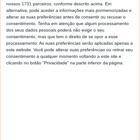
vezes sem conta algumas acções.
nossos 1731 parceiros, conforme descrito acima. Em
alternativa, pode aceder a informações mais pormenorizadas e
alterar as suas preferências antes de consentir ou recusar o
consentimento.
Tenha em atenção que algum processamento
Licença: Freeware
dos seus dados pessoais poderá não exigir o seu
consentimento, mas que tem o direito de se opor a esse
Sistemas Operativos: Windows XP/ Vista/ 7
processamento. As suas preferências serão aplicadas apenas a
este website. Você pode alterar suas preferências ou retirar seu
Download:
Do It Again 1.6
[656.00KB]
consentimento a qualquer momento voltando a este site e
clicando no botão "Privacidade" na parte inferior da página.
Homepage:
Do It Again
Este artigo tem mais de um ano
Acompanhe o Pplware no Google Notícias
Proponha uma correção, faça uma sugestão