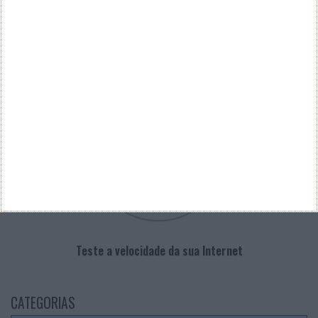
PUB
VELOCÍMETRO PPLWARE
Teste a velocidade da sua Internet
CATEGORIAS