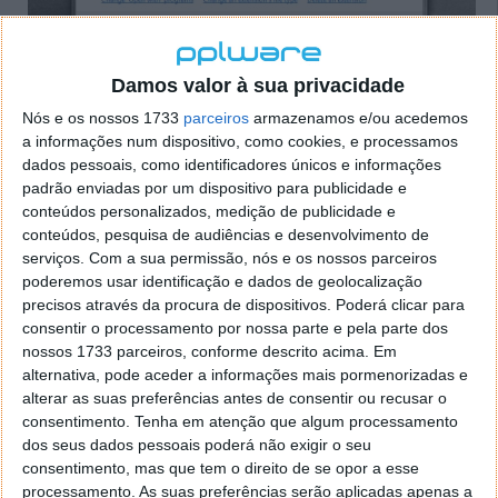
Damos valor à sua privacidade
A segunda opção do menu principal está relacionada
com a função de autoplay. Para cada uma das
Nós e os nossos 1733
parceiros
armazenamos e/ou acedemos
a informações num dispositivo, como cookies, e processamos
possibilidade de drives que sejam inseridas no vosso
dados pessoais, como identificadores únicos e informações
Windows. Vão poder decidir qual a acção a ser
padrão enviadas por um dispositivo para publicidade e
tomada, em função daquilo que quiserem executar.
conteúdos personalizados, medição de publicidade e
conteúdos, pesquisa de audiências e desenvolvimento de
serviços.
Com a sua permissão, nós e os nossos parceiros
poderemos usar identificação e dados de geolocalização
precisos através da procura de dispositivos. Poderá clicar para
consentir o processamento por nossa parte e pela parte dos
nossos 1733 parceiros, conforme descrito acima. Em
alternativa, pode aceder a informações mais pormenorizadas e
alterar as suas preferências antes de consentir ou recusar o
consentimento.
Tenha em atenção que algum processamento
dos seus dados pessoais poderá não exigir o seu
consentimento, mas que tem o direito de se opor a esse
processamento. As suas preferências serão aplicadas apenas a