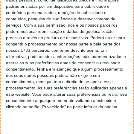
se trata de streaming. Contudo é importante
padrão enviadas por um dispositivo para publicidade e
podermos escolher uma boa VPN que possa oferecer
conteúdos personalizados, medição de publicidade e
rápidas velocidades de forma a obter um stream
conteúdos, pesquisa de audiências e desenvolvimento de
fluído, rápido e sem quebras, mas como encaixa aqui
serviços.
Com a sua permissão, nós e os nossos parceiros
uma VPN?
poderemos usar identificação e dados de geolocalização
precisos através da procura de dispositivos. Poderá clicar para
Ignorar a monitorização do ISP
consentir o processamento por nossa parte e pela parte dos
Qualquer fornecedor de Internet é praticamente
nossos 1733 parceiros, conforme descrito acima. Em
obrigado a manter o controlo sobre as nossas
alternativa, pode aceder a informações mais pormenorizadas e
atividades online. Todos os sites que visitarmos e
alterar as suas preferências antes de consentir ou recusar o
todos os vídeos transmitidos são registados pelo
consentimento.
Tenha em atenção que algum processamento
nosso fornecedor. É precisamente aqui entra uma
dos seus dados pessoais poderá não exigir o seu
VPN como a PureVPN que nos permite mascarar o
consentimento, mas que tem o direito de se opor a esse
processamento. As suas preferências serão aplicadas apenas a
nosso IP original, tornando-nos virtualmente invisível
este website. Você pode alterar suas preferências ou retirar seu
para o próprio ISP, tornando-o incapaz de registar
consentimento a qualquer momento voltando a este site e
qualquer atividade.
clicando no botão "Privacidade" na parte inferior da página.
Superar as limitações do ISP
Ao deixar de conseguir ver as atividades efetuadas
pelo cliente, o ISP também não pode mexer nas