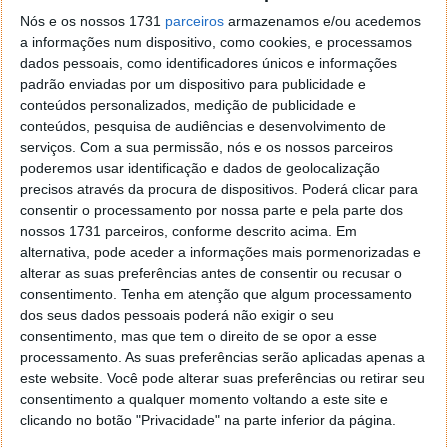
YouTube
Nós e os nossos 1731
parceiros
armazenamos e/ou acedemos
a informações num dispositivo, como cookies, e processamos
Resolvido o problema de gravação de DVD's
dados pessoais, como identificadores únicos e informações
Adicionado suporte para WebM(VP8)
padrão enviadas por um dispositivo para publicidade e
Melhorado o output do formato WMV
conteúdos personalizados, medição de publicidade e
Adicionado suporte para o youtu.be
conteúdos, pesquisa de audiências e desenvolvimento de
serviços.
Com a sua permissão, nós e os nossos parceiros
Veja
aqui
as alterações das últimas versões.
poderemos usar identificação e dados de geolocalização
precisos através da procura de dispositivos. Poderá clicar para
consentir o processamento por nossa parte e pela parte dos
Licença: Freeware
Sistemas Operativos:
nossos 1731 parceiros, conforme descrito acima. Em
alternativa, pode aceder a informações mais pormenorizadas e
Windows 2K/ XP/ Vista/ 7
Download:
Any Video
alterar as suas preferências antes de consentir ou recusar o
consentimento.
Tenha em atenção que algum processamento
Converter 3.2.7
[22.26MB]
Homepage:
Any
dos seus dados pessoais poderá não exigir o seu
Video Converter
consentimento, mas que tem o direito de se opor a esse
processamento. As suas preferências serão aplicadas apenas a
este website. Você pode alterar suas preferências ou retirar seu
consentimento a qualquer momento voltando a este site e
clicando no botão "Privacidade" na parte inferior da página.
Este artigo tem mais de um ano