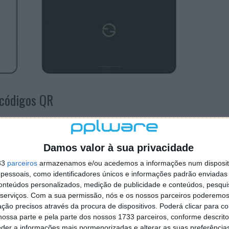
 códigos QR
 Quick Share foi concebida para resolver problemas
odos tradicionais exigem normalmente passos extra,
isíveis ou ajustar as preferências de partilha. Ao trocar
Damos valor à sua privacidade
 a Google criou uma forma mais eficiente e fiável de
33
parceiros
armazenamos e/ou acedemos a informações num dispositi
essoais, como identificadores únicos e informações padrão enviadas 
conteúdos personalizados, medição de publicidade e conteúdos, pesqui
escente para os códigos QR se tornarem uma solução
serviços.
Com a sua permissão, nós e os nossos parceiros poderemos 
 pagamentos ao acesso à informação, os códigos QR têm-
ção precisos através da procura de dispositivos. Poderá clicar para co
 utilizar. Trazer esta funcionalidade para a partilha de
ossa parte e pela parte dos nossos 1733 parceiros, conforme descrit
hado com a forma como as pessoas já estão a interagir
eder a informações mais pormenorizadas e alterar as suas preferência