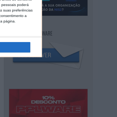
 pessoais poderá
s suas preferências
 consentimento a
da página.
NEWSLETTER PPLWARE