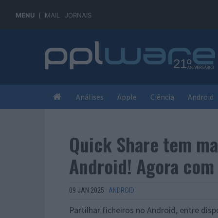
MENU
MAIL
JORNAIS
Análises
Apple
Ciência
Android
Quick Share tem mai
Android! Agora com
09 JAN 2025
·
ANDROID
Partilhar ficheiros no Android, entre dis