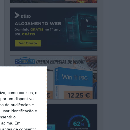
vo, como cookies, e
por um dispositivo
sa de audiências e
usar identificação e
nsentir o
o acima. Em
s antes de consentir