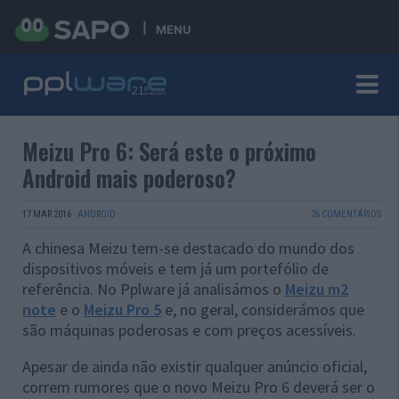
MENU
Meizu Pro 6: Será este o próximo
Android mais poderoso?
17 MAR 2016
·
ANDROID
26 COMENTÁRIOS
A chinesa Meizu tem-se destacado do mundo dos
dispositivos móveis e tem já um portefólio de
referência. No Pplware já analisámos o
Meizu m2
note
e o
Meizu Pro 5
e, no geral, considerámos que
são máquinas poderosas e com preços acessíveis.
Apesar de ainda não existir qualquer anúncio oficial,
correm rumores que o novo Meizu Pro 6 deverá ser o