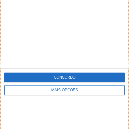
DEIXE UM COMENTÁRIO
Comentário
*
*
Nome
Email
CONCORDO
MAIS OPÇÕES
Notifique-me de novos comentários por e-mail.
Também se pode
inscrever
sem comentar.