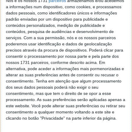
Nós e os nossos 1731
parceiros
armazenamos e/ou acedemos
Tenorshare iPhone Care Pro, acesso total ao iPhone
a informações num dispositivo, como cookies, e processamos
dados pessoais, como identificadores únicos e informações
padrão enviadas por um dispositivo para publicidade e
conteúdos personalizados, medição de publicidade e
conteúdos, pesquisa de audiências e desenvolvimento de
serviços.
Com a sua permissão, nós e os nossos parceiros
poderemos usar identificação e dados de geolocalização
precisos através da procura de dispositivos. Poderá clicar para
consentir o processamento por nossa parte e pela parte dos
nossos 1731 parceiros, conforme descrito acima. Em
alternativa, pode aceder a informações mais pormenorizadas e
alterar as suas preferências antes de consentir ou recusar o
consentimento.
Tenha em atenção que algum processamento
dos seus dados pessoais poderá não exigir o seu
Comentários
26
consentimento, mas que tem o direito de se opor a esse
processamento. As suas preferências serão aplicadas apenas a
Bruno Jesus
17 de Março de 2016 às 16:15
este website. Você pode alterar suas preferências ou retirar seu
consentimento a qualquer momento voltando a este site e
Só é pena o Flyme OS ter tantos bugs, especialmente no que
clicando no botão "Privacidade" na parte inferior da página.
toca a notificações.
Responder