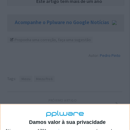
Este artigo tem mais de um ano
Acompanhe o Pplware no Google Notícias
Proponha uma correção, faça uma sugestão
Autor:
Pedro Pinto
Tags:
Meizu
Meizu Pro 6
PRÓXIMO ARTIGO
Programação Web – #5: Funções
Damos valor à sua privacidade
ARTIGO ANTERIOR