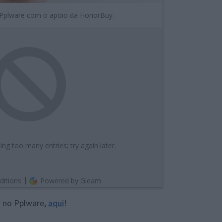
r no Pplware,
aqui
!