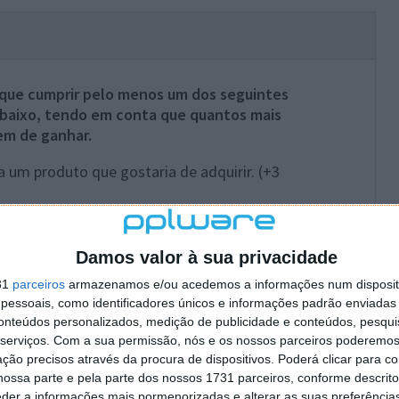
á que cumprir pelo menos um dos seguintes
 abaixo, tendo em conta que quantos mais
em de ganhar.
a um produto que gostaria de adquirir. (+3
 secção de comentários abaixo, neste artigo.
ina de Facebook da HonorBuy. (+2 inscrições)
Damos valor à sua privacidade
HonorBuy (XiaomiShop). (+2 inscrições)
31
parceiros
armazenamos e/ou acedemos a informações num dispositi
essoais, como identificadores únicos e informações padrão enviadas 
(+1 inscrição por dia)
conteúdos personalizados, medição de publicidade e conteúdos, pesqui
serviços.
Com a sua permissão, nós e os nossos parceiros poderemos 
 de Facebook do Usados Pplware. (+1 inscrição)
ção precisos através da procura de dispositivos. Poderá clicar para co
ossa parte e pela parte dos nossos 1731 parceiros, conforme descrit
 contactos. (+1 inscrição por cada acesso ao
eder a informações mais pormenorizadas e alterar as suas preferência