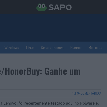
Windows
Linux
Smartphones
Humor
Motores
e/HonorBuy: Ganhe um
1.146 COMENTÁRIOS
a Lenovo, foi recentemente testado aqui no Pplware e,