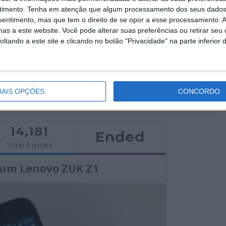
ha)
timento.
Tenha em atenção que algum processamento dos seus dados
nsentimento, mas que tem o direito de se opor a esse processamento. A
5 de Novembro às 10h00, e termina no dia 12 de
as a este website. Você pode alterar suas preferências ou retirar seu
seleccionado de forma aleatória através da
tando a este site e clicando no botão "Privacidade" na parte inferior 
ipações e será divulgado no prazo máximo de uma
ssatempo, na página
Passatempos Pplware
.
AIS OPÇÕES
CONCORDO