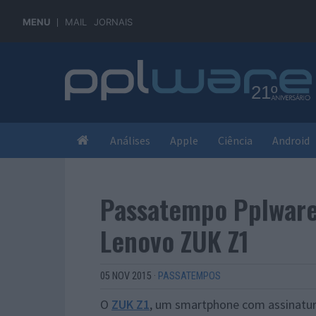
MENU
MAIL
JORNAIS
Análises
Apple
Ciência
Android
Passatempo Pplwar
Lenovo ZUK Z1
05 NOV 2015
·
PASSATEMPOS
O
ZUK Z1
, um smartphone com assinatur