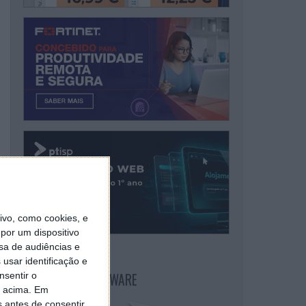
vo, como cookies, e
por um dispositivo
sa de audiências e
usar identificação e
NEWSLETTER PPLWARE
nsentir o
o acima. Em
s antes de consentir