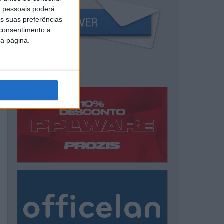
 pessoais poderá
s suas preferências
 consentimento a
da página.