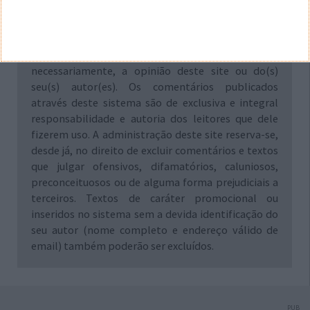
Aviso: Todo e qualquer texto publicado na internet
através deste sistema não reflete,
necessariamente, a opinião deste site ou do(s)
seu(s) autor(es). Os comentários publicados
através deste sistema são de exclusiva e integral
responsabilidade e autoria dos leitores que dele
fizerem uso. A administração deste site reserva-se,
desde já, no direito de excluir comentários e textos
que julgar ofensivos, difamatórios, caluniosos,
preconceituosos ou de alguma forma prejudiciais a
terceiros. Textos de caráter promocional ou
inseridos no sistema sem a devida identificação do
seu autor (nome completo e endereço válido de
email) também poderão ser excluídos.
PUB