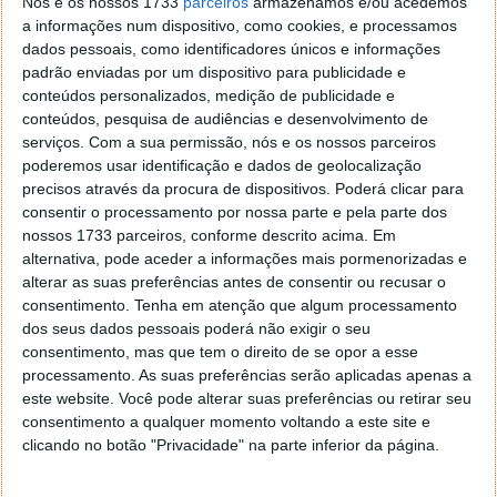
Nós e os nossos 1733
parceiros
armazenamos e/ou acedemos
Obrigado
a informações num dispositivo, como cookies, e processamos
dados pessoais, como identificadores únicos e informações
Com os melhores cumprimentos
padrão enviadas por um dispositivo para publicidade e
conteúdos personalizados, medição de publicidade e
André Santos Roque
conteúdos, pesquisa de audiências e desenvolvimento de
serviços.
Com a sua permissão, nós e os nossos parceiros
poderemos usar identificação e dados de geolocalização
Resposta:
precisos através da procura de dispositivos. Poderá clicar para
consentir o processamento por nossa parte e pela parte dos
André,
nossos 1733 parceiros, conforme descrito acima. Em
alternativa, pode aceder a informações mais pormenorizadas e
Um dispositivo bluetooth como uns headphones JBL,
alterar as suas preferências antes de consentir ou recusar o
consentimento.
Tenha em atenção que algum processamento
são vistos pelo sistema como um componente de
dos seus dados pessoais poderá não exigir o seu
hardware da máquina. Ora, todo esse hardware,
consentimento, mas que tem o direito de se opor a esse
estando ligado, está ao dispor do sistema operativo
processamento. As suas preferências serão aplicadas apenas a
e, como tal, de qualquer utilizador que esteja a
este website. Você pode alterar suas preferências ou retirar seu
utilizar a máquina.
consentimento a qualquer momento voltando a este site e
clicando no botão "Privacidade" na parte inferior da página.
Podemos extrapolar a ideia para outros recursos de
hardware, onde não faria sentido estarem à