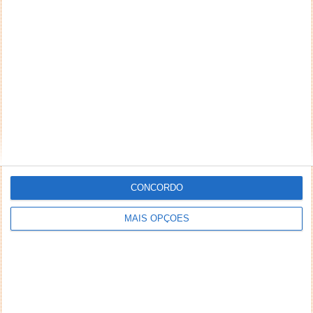
CONCORDO
Bom dia !
MAIS OPÇÕES
Gostava de saber uma opinião vossa, qual é
que acham que é o melhor tablet que se
possa comprar agora?
Relação preço/qualidade boa. O uso vai ser
normal, séries e filmes, usar bloco de notas ,