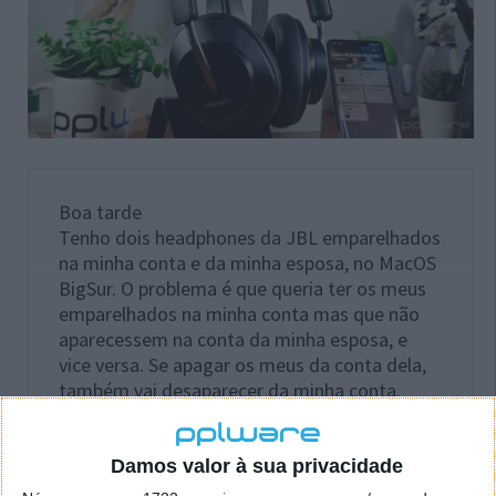
Boa tarde
Tenho dois headphones da JBL emparelhados
na minha conta e da minha esposa, no MacOS
BigSur. O problema é que queria ter os meus
emparelhados na minha conta mas que não
aparecessem na conta da minha esposa, e
vice versa. Se apagar os meus da conta dela,
também vai desaparecer da minha conta.
Como é que faço para que cada um
emparelhe com a respetiva conta/utilizador?
Damos valor à sua privacidade