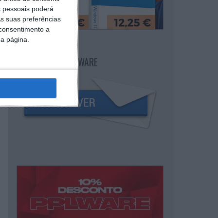
 pessoais poderá
s suas preferências
 consentimento a
da página.
NEWSLETTER PPLWARE