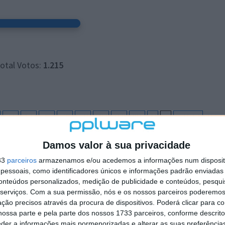
otal Votos:
1.215
25
26
27
28
29
30
31
32
»
...
Last »
Damos valor à sua privacidade
ado na internet através deste sistema não reflete,
 ou do(s) seu(s) autor(es). Os comentários publicados
33
parceiros
armazenamos e/ou acedemos a informações num dispositi
essoais, como identificadores únicos e informações padrão enviadas 
integral responsabilidade e autoria dos leitores que dele
conteúdos personalizados, medição de publicidade e conteúdos, pesqui
reserva-se, desde já, no direito de excluir comentários e
serviços.
Com a sua permissão, nós e os nossos parceiros poderemos 
rios, caluniosos, preconceituosos ou de alguma forma
ção precisos através da procura de dispositivos. Poderá clicar para co
ráter promocional ou inseridos no sistema sem a devida
ossa parte e pela parte dos nossos 1733 parceiros, conforme descrit
leto e endereço válido de email) também poderão ser
eder a informações mais pormenorizadas e alterar as suas preferência