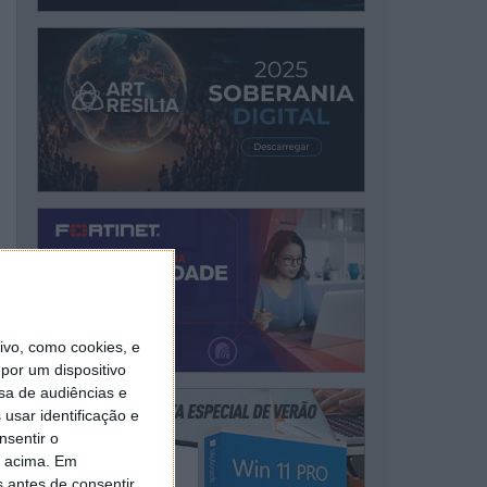
vo, como cookies, e
por um dispositivo
sa de audiências e
usar identificação e
nsentir o
o acima. Em
s antes de consentir