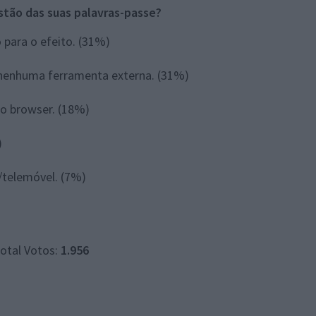
stão das suas palavras-passe?
 para o efeito.
(31%)
a nenhuma ferramenta externa.
(31%)
no browser.
(18%)
)
/telemóvel.
(7%)
otal Votos:
1.956