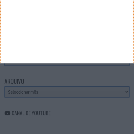
Teste a velocidade da sua Internet
CATEGORIAS
Categorias
ARQUIVO
Arquivo
CANAL DE YOUTUBE