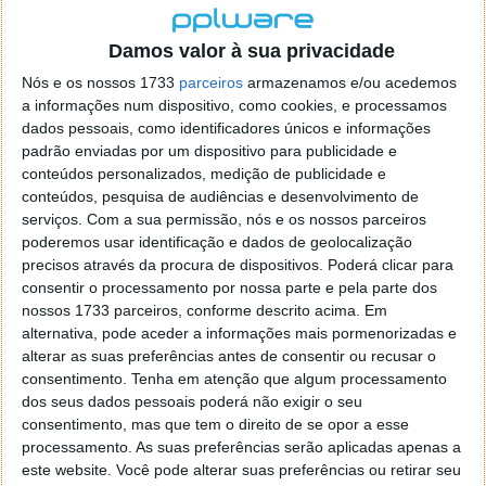
temas "Chuva" e "Saudade e Raiva" para a editora
Metro-som. A capa apresenta um erro gráfico pois os
Damos valor à sua privacidade
temas aparecem indicados como "Saudade" e
"Raiva".
Nós e os nossos 1733
parceiros
armazenamos e/ou acedemos
a informações num dispositivo, como cookies, e processamos
António Freire (guitarra), Óscar Coutinho (baixo) e
dados pessoais, como identificadores únicos e informações
Pedro Domingos (teclas) entram para o grupo em
padrão enviadas por um dispositivo para publicidade e
1986. No ano de 1989 assinaram contrato com a EMI-
conteúdos personalizados, medição de publicidade e
conteúdos, pesquisa de audiências e desenvolvimento de
Valentim de Carvalho. Em 1990 lançaram o álbum
serviços.
Com a sua permissão, nós e os nossos parceiros
"Ecos de Outono", produzido por Ricardo Camacho e
poderemos usar identificação e dados de geolocalização
Francis. "Amor Errante" é um dos temas mais
precisos através da procura de dispositivos. Poderá clicar para
marcantes do disco.
consentir o processamento por nossa parte e pela parte dos
nossos 1733 parceiros, conforme descrito acima. Em
Em 1993 dá-se a saída de Pedro Domingos e a
alternativa, pode aceder a informações mais pormenorizadas e
entrada do violinista Carlos Aires. Participam com
alterar as suas preferências antes de consentir ou recusar o
uma versão de "Canção de Embalar" no disco "Filhos
consentimento.
Tenha em atenção que algum processamento
da Madrugada. Atuam no concerto "Filhos da
dos seus dados pessoais poderá não exigir o seu
Madrugada ao Vivo".
consentimento, mas que tem o direito de se opor a esse
processamento. As suas preferências serão aplicadas apenas a
O segundo álbum, "Deserto Azul", foi editado em
este website. Você pode alterar suas preferências ou retirar seu