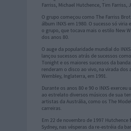
Farriss, Michael Hutchence, Tim Farriss, J
O grupo começou como The Farriss Bro
álbum INXS em 1980. O sucesso só viria
o grupo, que tocava mais o estilo New 
dos anos 80.
O auge da popularidade mundial do INXS 
lançou sucessos atrás de sucessos como:
Tonight e os maiores sucessos da banda: 
renderam o disco ao vivo, na virada dos
Wembley, Inglaterra, em 1991.
Durante os anos 80 e 90 o INXS exerceu u
ao estrelato diversos músicos de sua te
artistas da Austrália, como os The Model
carreiras.
Em 22 de novembro de 1997 Hutchence 
Sydney, nas vésperas da re-estréia da ba