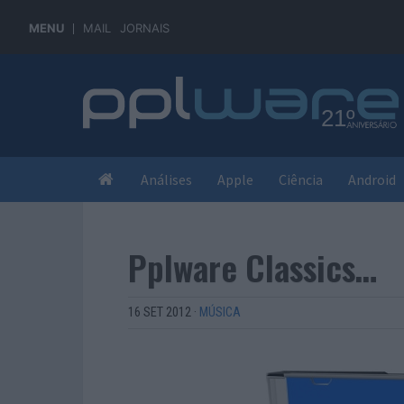
MENU
MAIL
JORNAIS
Análises
Apple
Ciência
Android
Pplware Classics…
16 SET 2012
·
MÚSICA