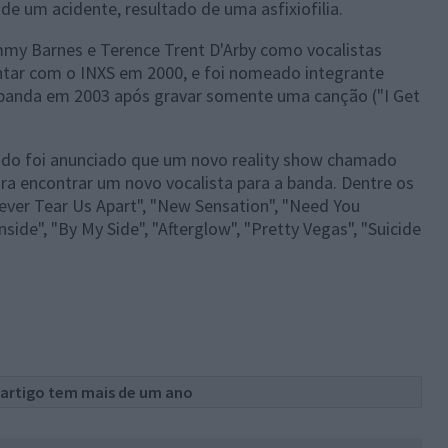
e um acidente, resultado de uma asfixiofilia.
mmy Barnes e Terence Trent D'Arby como vocalistas
tar com o INXS em 2000, e foi nomeado integrante
a banda em 2003 após gravar somente uma canção ("I Get
ando foi anunciado que um novo reality show chamado
ra encontrar um novo vocalista para a banda. Dentre os
ver Tear Us Apart", "New Sensation", "Need You
 Inside", "By My Side", "Afterglow", "Pretty Vegas", "Suicide
 artigo tem mais de um ano