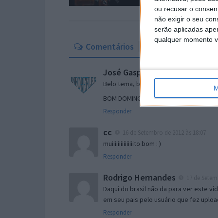
ou recusar o consen
não exigir o seu co
serão aplicadas apen
qualquer momento vol
Comentários
3
José Gaspar
16 de Setembro de 201
Belo tema, belo classico…!!!
M
BOM DOMINGO PARA TODOS.!!!
Responder
cc
16 de Setembro de 2012 às 18:07
muiiiiiiiiiiiiiiito bom : )
Responder
Rodrigo Hernandes
17 de Setemb
Daqui do brasil não da para ver este v
em seu pais pelo usuário que fez uplo
Responder