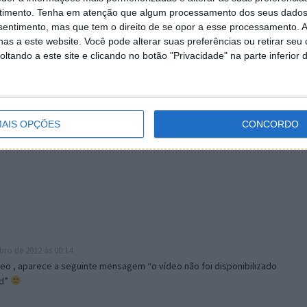
timento.
Tenha em atenção que algum processamento dos seus dados
nsentimento, mas que tem o direito de se opor a esse processamento. A
as a este website. Você pode alterar suas preferências ou retirar seu
tando a este site e clicando no botão "Privacidade" na parte inferior 
2 às 16:13
AIS OPÇÕES
CONCORDO
ro de 2012 às 00:14
ídeo , aparece a seguinte mensagem “o vídeo não foi disponibilizado
ad”