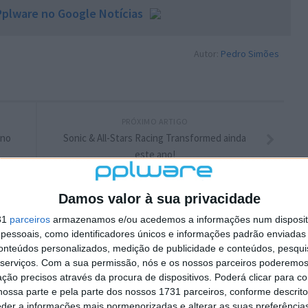
plware no Google Notícias
Autor:
Pedro Simões
PRÓXIMO ARTIGO
…no
Sonic & All-Stars Racing Transformed ainda
este ano!
Damos valor à sua privacidade
31
parceiros
armazenamos e/ou acedemos a informações num dispositi
essoais, como identificadores únicos e informações padrão enviadas 
conteúdos personalizados, medição de publicidade e conteúdos, pesqui
serviços.
Com a sua permissão, nós e os nossos parceiros poderemos 
ção precisos através da procura de dispositivos. Poderá clicar para co
ossa parte e pela parte dos nossos 1731 parceiros, conforme descrit
eder a informações mais pormenorizadas e alterar as suas preferência