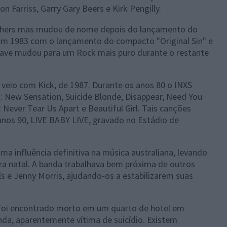
on Farriss, Garry Gary Beers e Kirk Pengilly.
thers mas mudou de nome depois do lançamento do
 em 1983 com o lançamento do compacto "Original Sin" e
Wave mudou para um Rock mais puro durante o restante
veio com Kick, de 1987. Durante os anos 80 o INXS
 New Sensation, Suicide Blonde, Disappear, Need You
Never Tear Us Apart e Beautiful Girl. Tais canções
 anos 90, LIVE BABY LIVE, gravado no Estádio de
ma influência definitiva na música australiana, levando
rra natal. A banda trabalhava bem próxima de outros
s e Jenny Morris, ajudando-os a estabilizarem suas
foi encontrado morto em um quarto de hotel em
nda, aparentemente vítima de suicídio. Existem