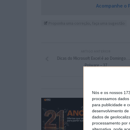
Acompanhe o P
Proponha uma correção, faça uma sugestão
ARTIGO ANTERIOR
Dicas do Microsoft Excel é ao Domingo
Pplware – 37
Nós e os nossos 17
processamos dados p
para publicidade e 
desenvolvimento de 
dados de geolocaliza
processamento por n
alternativa, pode ac