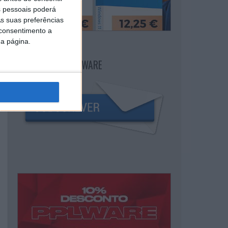
 pessoais poderá
s suas preferências
 consentimento a
da página.
NEWSLETTER PPLWARE