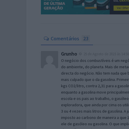
Comentários
23
Grunho
25 de Agosto de 2023 às 14:50
O negócio dos combustíveis é um negóc
do ambiente, do planeta. Mais de meta
directa do negócio. Não tem nada que b
mais culpado que o da gasolina. Prime
kgs CO2/litro, contra 2,31 para a gasol
enquanto a gasolina move principalment
escola e os pais ao trabalho, o gasóleo
exploradora, que ainda por cima os ut
3 ou 4 vezes mais litros de gasolina. A
imposto ao carbono de maneira a que 1
ele de gasóleo ou gasolina. O que impl