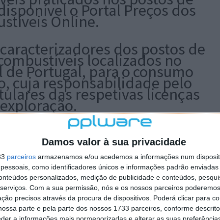
disponível o Portal Preços dos
stíveis Online.
 caracterizadores dos postos de
combustíveis localizados no
al de Portugal, para o consumo
o, cuja responsabilidade pelo
ulares das respetivas licenças
 exploração.
Damos valor à sua privacidade
33
parceiros
armazenamos e/ou acedemos a informações num dispositi
essoais, como identificadores únicos e informações padrão enviadas 
conteúdos personalizados, medição de publicidade e conteúdos, pesqui
 artigo tem mais de um ano
serviços.
Com a sua permissão, nós e os nossos parceiros poderemos 
ção precisos através da procura de dispositivos. Poderá clicar para co
ossa parte e pela parte dos nossos 1733 parceiros, conforme descrit
eder a informações mais pormenorizadas e alterar as suas preferência