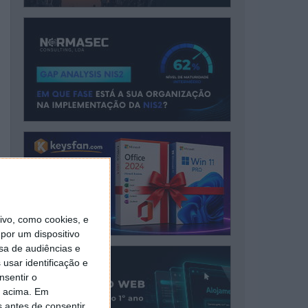
vo, como cookies, e
por um dispositivo
sa de audiências e
usar identificação e
nsentir o
o acima. Em
s antes de consentir