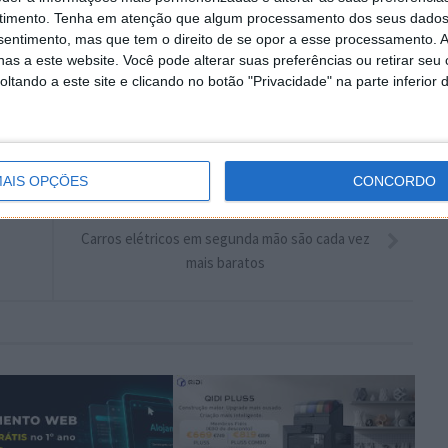
plware no Google Notícias
timento.
Tenha em atenção que algum processamento dos seus dados
nsentimento, mas que tem o direito de se opor a esse processamento. A
Autor:
Pedro Pinto
as a este website. Você pode alterar suas preferências ou retirar seu
tando a este site e clicando no botão "Privacidade" na parte inferior 
AIS OPÇÕES
CONCORDO
PRÓXIMO ARTIGO
Carros elétricos em segunda mão são cada vez
mais baratos