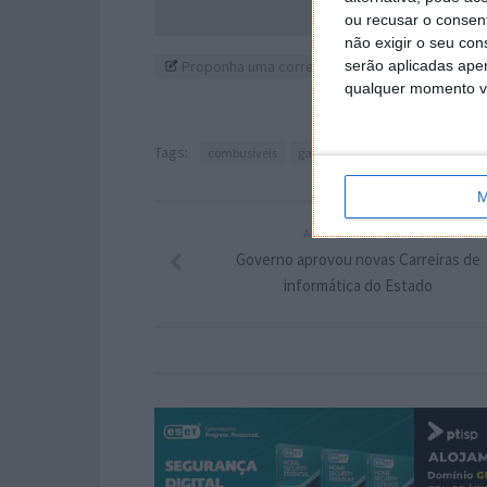
Acompanhe o P
ou recusar o consen
não exigir o seu co
Proponha uma correção, faça uma sugestão
serão aplicadas apen
qualquer momento vol
Tags:
combusíveis
gasóelo
gasolina
M
ARTIGO ANTERIOR
Governo aprovou novas Carreiras de
informática do Estado