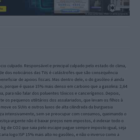
io culpado. Responsável e principal culpado pelo estado do clima,
de dos noticiários das TVs é catástrofes que são consequência
eneficiar de apoios fiscais. Mas dentro dele, o do gasóleo é ainda
iro, porque é quase 15% mais denso em carbono que a gasolina: 2,64
ina, para não falar dos poluentes tóxicos e cancerígenos. Depois,
e os pequenos utilitários dos assalariados, que levam os filhos à
 move os SUVs e outros luxos de alta cilindrada da burguesia
iliza intensivamente, sem se preocupar com consumos, queimando o
 justiça urgente não é baixar preços nem impostos, é indexar todo o
 kg de CO2 que saia pelo escape pague sempre imposto igual, seja
icaria logo ISP 15% mais alto no gasóleo, e não o inverso como a