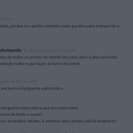
 às 15:13
subam, porque os camiões também usam gasóleo para transportar a
odomundo
25 de Agosto de 2023 às 21:44
natas de todos os pontos do mundo nos seus iates e jatos privados
solução sobre o que fazer ao burro do pobre
gosto de 2023 às 11:59
e pertencia à burguesia exploradora.
 burguesia exploradora que aos explorados.
Coreia do Norte e assim?
raísos de prados verdes, e amanhãs que cantam, não há burgueses