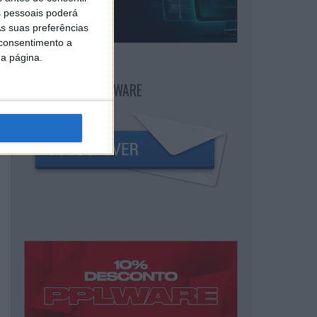
 pessoais poderá
s suas preferências
 consentimento a
da página.
NEWSLETTER PPLWARE