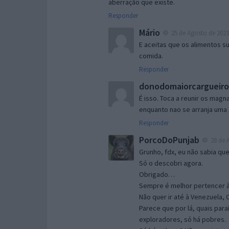
aberração que existe.
Responder
Mário
25 de Agosto de 2023
E aceitas que os alimentos 
comida.
Responder
donodomaiorcargueir
É isso. Toca a reunir os mag
enquanto nao se arranja uma 
Responder
PorcoDoPunjab
28 de A
Grunho, fdx, eu não sabia qu
Só o descobri agora.
Obrigado…
Sempre é melhor pertencer à
Não quer ir até à Venezuela, 
Parece que por lá, quais pa
exploradores, só há pobres.