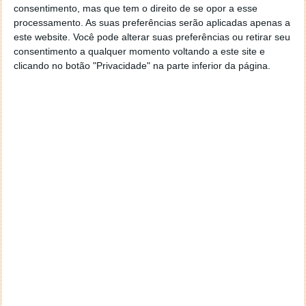
em promoção e descontos automáticos mediante o
consentimento, mas que tem o direito de se opor a esse
valor de compra.
processamento. As suas preferências serão aplicadas apenas a
este website. Você pode alterar suas preferências ou retirar seu
consentimento a qualquer momento voltando a este site e
clicando no botão "Privacidade" na parte inferior da página.
Este artigo tem mais de um ano
Acompanhe o Pplware no Google Notícias
Proponha uma correção, faça uma sugestão
Autor:
Maria Inês Coelho
Tags:
bicicleta
bicicleta elétrica
ebike
GOGOBEST R2