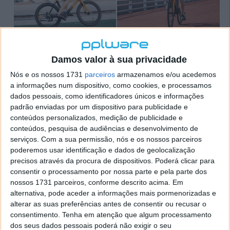
O guiador tem o design típico das bicicletas de
Damos valor à sua privacidade
estrada que ajuda a adotar uma postura de
condução para atingir maior velocidade. De notar
Nós e os nossos 1731
parceiros
armazenamos e/ou acedemos
a informações num dispositivo, como cookies, e processamos
ainda que a bicicleta pesa 22 kg, mede 175 x 23 x
dados pessoais, como identificadores únicos e informações
100cm e suporta peso até 100kg.
padrão enviadas por um dispositivo para publicidade e
conteúdos personalizados, medição de publicidade e
A
Ebike de estrada GOGOBEST R2
está disponível
conteúdos, pesquisa de audiências e desenvolvimento de
por 759,99€ (IVA incluído) utilizando o código de
serviços.
Com a sua permissão, nós e os nossos parceiros
desconto
F7WQ68
. O envio é rápido e gratuito, feito
poderemos usar identificação e dados de geolocalização
a partir de armazém europeu.
precisos através da procura de dispositivos. Poderá clicar para
consentir o processamento por nossa parte e pela parte dos
GOGOBEST R2
nossos 1731 parceiros, conforme descrito acima. Em
alternativa, pode aceder a informações mais pormenorizadas e
alterar as suas preferências antes de consentir ou recusar o
Aproveite ainda as
promoções de verão
que já estão
consentimento.
Tenha em atenção que algum processamento
a decorrer na Gogobest, com dezenas de produtos
dos seus dados pessoais poderá não exigir o seu