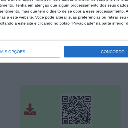
timento.
Tenha em atenção que algum processamento dos seus dados
nsentimento, mas que tem o direito de se opor a esse processamento. A
as a este website. Você pode alterar suas preferências ou retirar seu
tando a este site e clicando no botão "Privacidade" na parte inferior 
ção para dispositivos móveis com Android. Por este
ores passarão a ter como base o sistema operativo da
AIS OPÇÕES
CONCORDO
s funcionalidades disponibilizadas e simplicidade de