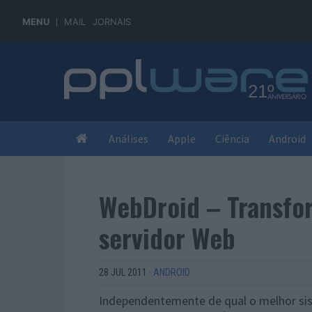
MENU
MAIL
JORNAIS
Análises
Apple
Ciência
Android
WebDroid – Transfo
servidor Web
28 JUL 2011
·
ANDROID
Independentemente de qual o melhor sis