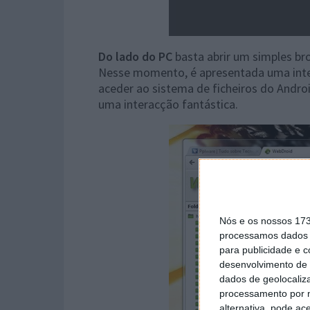
Do lado do PC
basta abrir um simples br
Nesse momento, é apresentada uma inter
aceder ao sistema de ficheiros do Androi
uma interacção fantástica.
Nós e os nossos 17
processamos dados p
para publicidade e 
desenvolvimento de 
dados de geolocaliza
processamento por n
alternativa, pode ac