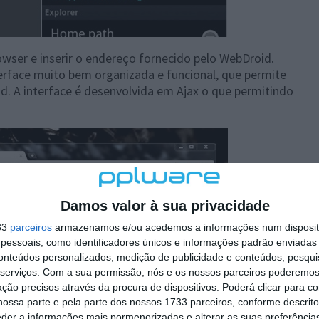
owser e inserir o endereço fornecido pelo WebDroid.
face muito bem organizada e funcional, que permite
d. A interface é desenvolvida em Ajax o que permitindo
Damos valor à sua privacidade
33
parceiros
armazenamos e/ou acedemos a informações num dispositi
essoais, como identificadores únicos e informações padrão enviadas 
conteúdos personalizados, medição de publicidade e conteúdos, pesqui
serviços.
Com a sua permissão, nós e os nossos parceiros poderemos 
ção precisos através da procura de dispositivos. Poderá clicar para co
ossa parte e pela parte dos nossos 1733 parceiros, conforme descrit
eder a informações mais pormenorizadas e alterar as suas preferência