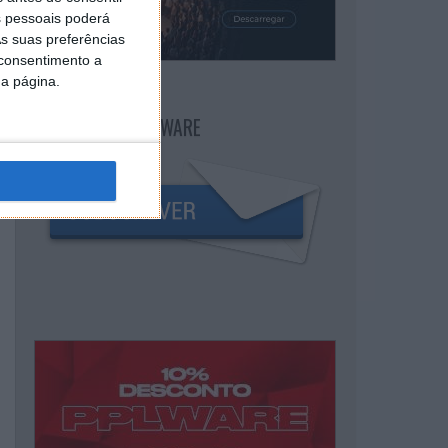
 pessoais poderá
s suas preferências
 consentimento a
da página.
NEWSLETTER PPLWARE