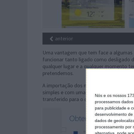
anterior
Uma vantagem que tem face a algumas o
funcionar tanto ligado como desligado 
qualquer lugar e a qualquer momento te
pretendemos.
A importação dos mapas para serem usad
simples e com uma grande facilidade. Ba
Nós e os nossos 17
transferido para o dispositivo.
processamos dados p
para publicidade e 
desenvolvimento de 
dados de geolocaliza
processamento por n
alternativa, pode ac