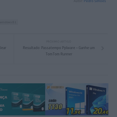
Autor:
Pedro Simões
windows 8.1
PRÓXIMO ARTIGO
Wear
Resultado: Passatempo Pplware – Ganhe um
TomTom Runner