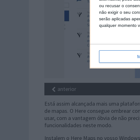
ou recusar o consen
não exigir o seu co
serão aplicadas apen
qualquer momento vol
M
anterior
Está assim alcançada mais uma platafor
de mapas. O Here consegue ombrear com
usar, com a vantagem óbvia de não preci
funcionalidades neste modo.
Instalem o Here Maps no vosso Windows 