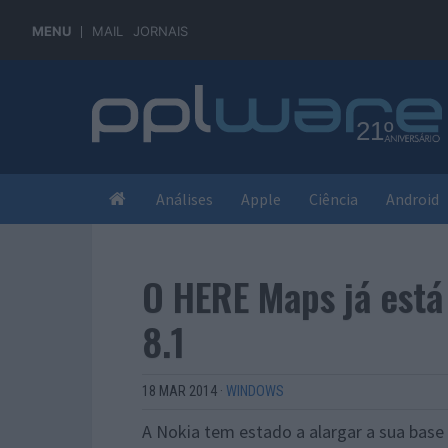
MENU
MAIL
JORNAIS
Análises
Apple
Ciência
Android
O HERE Maps já está
8.1
18 MAR 2014
·
WINDOWS
A Nokia tem estado a alargar a sua bas