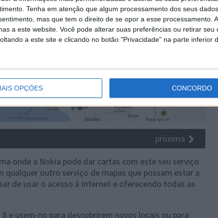
timento.
Tenha em atenção que algum processamento dos seus dados
nsentimento, mas que tem o direito de se opor a esse processamento. A
as a este website. Você pode alterar suas preferências ou retirar seu
tando a este site e clicando no botão "Privacidade" na parte inferior 
AIS OPÇÕES
CONCORDO
próxima
ma onde a Nokia pode dar cartas com este seu serviço
 qualquer outro serviço de mapas que possam estar a
sar de usar o acesso à Internet e oferecendo todas as
8 e usem-no para descobrirem novos locais ou para