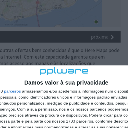
próxima
utras ofertas bem conhecidas é que o Here Maps pode
da Internet. Com esta capacidade garante que em
mos acesso aos mapas e às localizações que
os offline é feita dentro do Here Maps, de forma
Damos valor à sua privacidade
sta escolher o mapa pretendido e de imediato ele é
33
parceiros
armazenamos e/ou acedemos a informações num dispositi
essoais, como identificadores únicos e informações padrão enviadas 
conteúdos personalizados, medição de publicidade e conteúdos, pesqui
serviços.
Com a sua permissão, nós e os nossos parceiros poderemos 
ção precisos através da procura de dispositivos. Poderá clicar para co
ossa parte e pela parte dos nossos 1733 parceiros, conforme descrit
eder a informações mais pormenorizadas e alterar as suas preferência