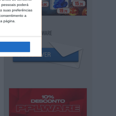
 pessoais poderá
s suas preferências
 consentimento a
da página.
NEWSLETTER PPLWARE