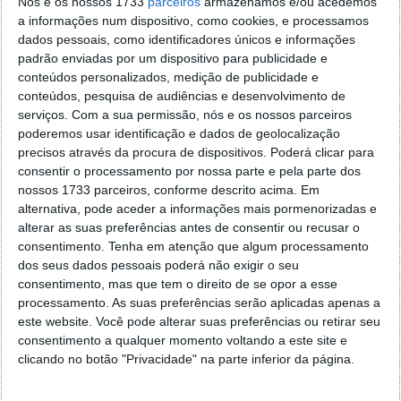
Nós e os nossos 1733
parceiros
armazenamos e/ou acedemos
a informações num dispositivo, como cookies, e processamos
dados pessoais, como identificadores únicos e informações
padrão enviadas por um dispositivo para publicidade e
conteúdos personalizados, medição de publicidade e
conteúdos, pesquisa de audiências e desenvolvimento de
serviços.
Com a sua permissão, nós e os nossos parceiros
poderemos usar identificação e dados de geolocalização
precisos através da procura de dispositivos. Poderá clicar para
consentir o processamento por nossa parte e pela parte dos
nossos 1733 parceiros, conforme descrito acima. Em
4) Bash no Windows 10
alternativa, pode aceder a informações mais pormenorizadas e
alterar as suas preferências antes de consentir ou recusar o
A Microsoft integrou a Bash no Windows 10. Esta
consentimento.
Tenha em atenção que algum processamento
funcionalidade não está activa por omissão, mas é
dos seus dados pessoais poderá não exigir o seu
consentimento, mas que tem o direito de se opor a esse
fácil proceder à sua activação. Veja
aqui
como pode
processamento. As suas preferências serão aplicadas apenas a
activar a Bash em apenas 8 passos.
este website. Você pode alterar suas preferências ou retirar seu
consentimento a qualquer momento voltando a este site e
clicando no botão "Privacidade" na parte inferior da página.