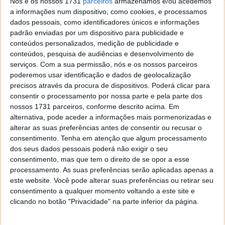
Nós e os nossos 1731
parceiros
armazenamos e/ou acedemos
a informações num dispositivo, como cookies, e processamos
dados pessoais, como identificadores únicos e informações
Proponha uma correção, faça uma sugestão
padrão enviadas por um dispositivo para publicidade e
conteúdos personalizados, medição de publicidade e
Autor:
Pedro Pinto
conteúdos, pesquisa de audiências e desenvolvimento de
serviços.
Com a sua permissão, nós e os nossos parceiros
poderemos usar identificação e dados de geolocalização
precisos através da procura de dispositivos. Poderá clicar para
consentir o processamento por nossa parte e pela parte dos
PRÓXIMO ARTIGO
nossos 1731 parceiros, conforme descrito acima. Em
Hackers descobrem falha no site Dev Center da
alternativa, pode aceder a informações mais pormenorizadas e
Apple
alterar as suas preferências antes de consentir ou recusar o
consentimento.
Tenha em atenção que algum processamento
dos seus dados pessoais poderá não exigir o seu
ARTIGO ANTERIOR
consentimento, mas que tem o direito de se opor a esse
Vodafone lança aplicação de redes sociais – iPhone,
processamento. As suas preferências serão aplicadas apenas a
este website. Você pode alterar suas preferências ou retirar seu
Android e TV
consentimento a qualquer momento voltando a este site e
clicando no botão "Privacidade" na parte inferior da página.