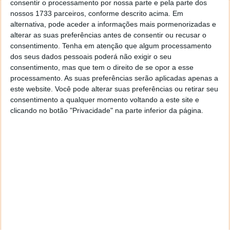
consentir o processamento por nossa parte e pela parte dos
Artigos relacionados
nossos 1733 parceiros, conforme descrito acima. Em
alternativa, pode aceder a informações mais pormenorizadas e
Recuperar GRUB
alterar as suas preferências antes de consentir ou recusar o
Recuperar o Grub2 após instalar o Windows
consentimento.
Tenha em atenção que algum processamento
Burg-Manager – Mude o background do GRUB
dos seus dados pessoais poderá não exigir o seu
consentimento, mas que tem o direito de se opor a esse
processamento. As suas preferências serão aplicadas apenas a
este website. Você pode alterar suas preferências ou retirar seu
Homepage:
grub-customizer
consentimento a qualquer momento voltando a este site e
clicando no botão "Privacidade" na parte inferior da página.
Este artigo tem mais de um ano
Acompanhe o Pplware no Google Notícias
Proponha uma correção, faça uma sugestão