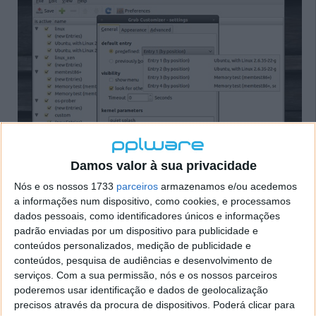
Damos valor à sua privacidade
Nós e os nossos 1733
parceiros
armazenamos e/ou acedemos
a informações num dispositivo, como cookies, e processamos
O Grub Customizer é uma excelente aplicação para
dados pessoais, como identificadores únicos e informações
padrão enviadas por um dispositivo para publicidade e
“mexer” no tão complexo e sensível grub. Com esta
conteúdos personalizados, medição de publicidade e
ferramenta, qualquer utilizador pode facilmente
conteúdos, pesquisa de audiências e desenvolvimento de
personalizar o seu grub, incluindo por exemplo um
serviços.
Com a sua permissão, nós e os nossos parceiros
background ou alterando outros parametros, de
poderemos usar identificação e dados de geolocalização
forma muito fácil e segura.
precisos através da procura de dispositivos. Poderá clicar para