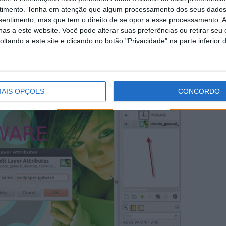
timento.
Tenha em atenção que algum processamento dos seus dados
ftware… há muitas mais
nsentimento, mas que tem o direito de se opor a esse processamento. A
Se não gosta de uma distribuição, há milhares delas à
as a este website. Você pode alterar suas preferências ou retirar seu
ado software, normalmente há também sempre
tando a este site e clicando no botão "Privacidade" na parte inferior 
AIS OPÇÕES
CONCORDO