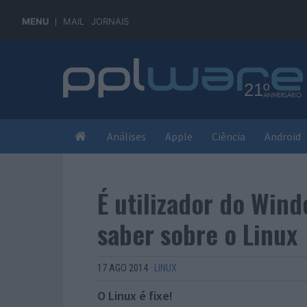
MENU
MAIL
JORNAIS
Análises
Apple
Ciência
Android
É utilizador do Win
saber sobre o Linux
17 AGO 2014
·
LINUX
O Linux é fixe!