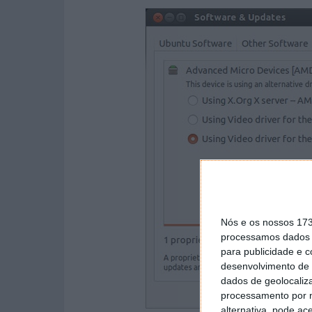
Nós e os nossos 17
processamos dados p
para publicidade e 
desenvolvimento de 
dados de geolocaliza
processamento por n
alternativa, pode ac