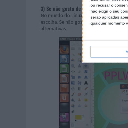
ou recusar o consen
3) Se não gosta de uma distribuição/So
não exigir o seu co
No mundo do Linux o utilizador escolhe. 
serão aplicadas apen
escolha. Se não gosta de um determin
qualquer momento vol
alternativas.
M