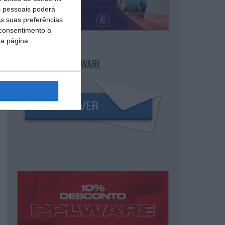
 pessoais poderá
s suas preferências
 consentimento a
da página.
NEWSLETTER PPLWARE