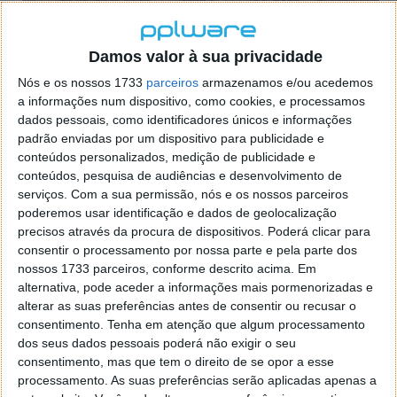
Damos valor à sua privacidade
Nós e os nossos 1733
parceiros
armazenamos e/ou acedemos
a informações num dispositivo, como cookies, e processamos
dados pessoais, como identificadores únicos e informações
padrão enviadas por um dispositivo para publicidade e
conteúdos personalizados, medição de publicidade e
Após a retirada de Klendathu, a Infantaria Móvel é
conteúdos, pesquisa de audiências e desenvolvimento de
enviada para o planeta deserto de Kwalasha e ai
serviços.
Com a sua permissão, nós e os nossos parceiros
começa a nossa campanha a sério. Trata-se de um
poderemos usar identificação e dados de geolocalização
precisos através da procura de dispositivos. Poderá clicar para
planeta grande e onde existem várias instalações da
consentir o processamento por nossa parte e pela parte dos
Federação que teremos de defender.
nossos 1733 parceiros, conforme descrito acima. Em
alternativa, pode aceder a informações mais pormenorizadas e
Tal como a generalidade dos RTS do género, em
alterar as suas preferências antes de consentir ou recusar o
Terran Command o jogador tem de construir,
consentimento.
Tenha em atenção que algum processamento
desenvolver e comandar as tropas de Infantaria
dos seus dados pessoais poderá não exigir o seu
Móvel na sua incansável luta contra os Aracnídeos,
consentimento, mas que tem o direito de se opor a esse
tentando exterminá-los antes que eles o façam a
processamento. As suas preferências serão aplicadas apenas a
nós.