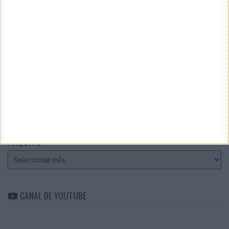
Teste a velocidade da sua Internet
CATEGORIAS
Categorias
ARQUIVO
Arquivo
CANAL DE YOUTUBE