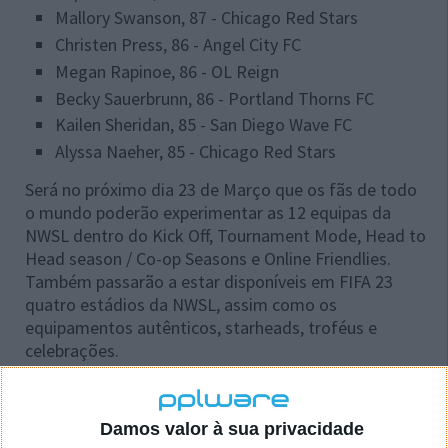
Mallory Swanson, 87 - Chicago Red Stars
Christen Press, 86 - Angel City FC
Megan Rapinoe, 86 - OL Reign
Becky Sauerbrunn, 86 - Portland Thorns FC
Kailen Sheridan, 85 - San Diego Wave FC
Alyssa Naeher, 85 - Chicago Red Stars
Será no próximo dia 23 de Março que os fãs de todo
o mundo poderão experimentar as 12 equipas da
NWSL dentro do Kick Off, Tournament Mode, Head to
Head season / Co-op Seasons e Online Friendlies.
Também passarão a estar disponíveis em FIFA 23
quatro estádios da NWSL, assim como os
equipamentos autênticos, starheads, troféus e
celebrações.
Damos valor à sua privacidade