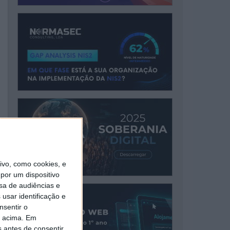
vo, como cookies, e
por um dispositivo
sa de audiências e
usar identificação e
nsentir o
o acima. Em
s antes de consentir