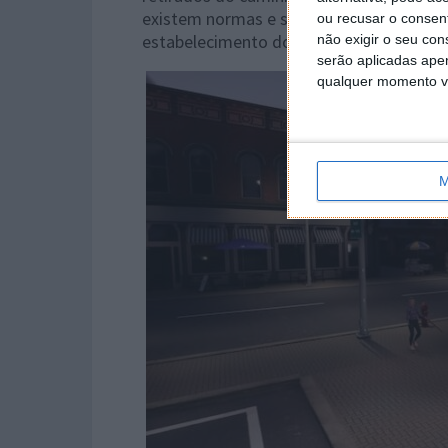
existem normas e standards de higiene 
ou recusar o consen
estabelecimento do jogador terá de ser r
não exigir o seu co
serão aplicadas apen
qualquer momento vol
M