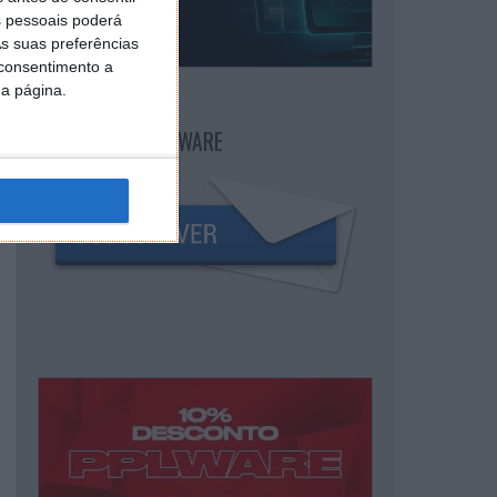
 pessoais poderá
s suas preferências
 consentimento a
da página.
NEWSLETTER PPLWARE