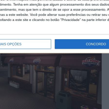
próprios que têm de ser cumpridos e dessa forma, o
timento.
Tenha em atenção que algum processamento dos seus dados
igoroso caso contrário... fecha!
nsentimento, mas que tem o direito de se opor a esse processamento. A
as a este website. Você pode alterar suas preferências ou retirar seu
tando a este site e clicando no botão "Privacidade" na parte inferior 
AIS OPÇÕES
CONCORDO