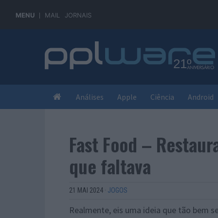
MENU
MAIL
JORNAIS
Análises
Apple
Ciência
Android
Fast Food – Restaur
que faltava
21 MAI 2024
·
JOGOS
Realmente, eis uma ideia que tão bem se