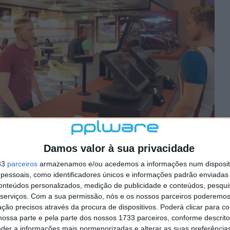
Damos valor à sua privacidade
serão parte crucial do nosso sucesso... ou não! Desta
33
parceiros
armazenamos e/ou acedemos a informações num dispositi
ssoal é também da nossa inteira responsabilidade. Saber
essoais, como identificadores únicos e informações padrão enviadas 
gares certos, lidar com os diferentes feitios de cada um
conteúdos personalizados, medição de publicidade e conteúdos, pesqui
tarefa que pode não ser assim tão simples...
serviços.
Com a sua permissão, nós e os nossos parceiros poderemos 
ção precisos através da procura de dispositivos. Poderá clicar para co
aminho existirão alguns espinhos que terão de ser
ossa parte e pela parte dos nossos 1733 parceiros, conforme descrit
arados. Por exemplo, como em qualquer restaurante,
eder a informações mais pormenorizadas e alterar as suas preferência