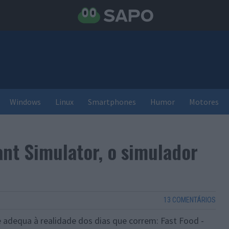
Windows
Linux
Smartphones
Humor
Motores
ant Simulator, o simulador
13 COMENTÁRIOS
 adequa à realidade dos dias que correm: Fast Food -