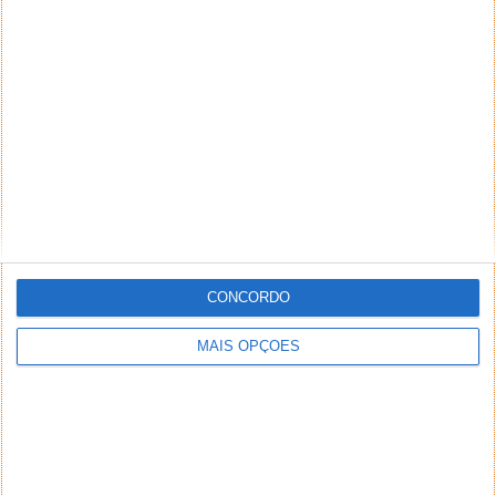
CONCORDO
MAIS OPÇÕES
Por fim, mas não em último, quais as escolhas para