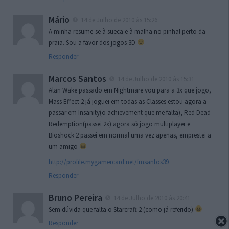
Mário
14 de Julho de 2010 às 15:26
A minha resume-se à sueca e à malha no pinhal perto da
praia. Sou a favor dos jogos 3D
Responder
Marcos Santos
14 de Julho de 2010 às 15:31
Alan Wake passado em Nightmare vou para a 3x que jogo,
Mass Effect 2 já joguei em todas as Classes estou agora a
passar em Insanity(o achievement que me falta), Red Dead
Redemption(passei 2x) agora só jogo multiplayer e
Bioshock 2 passei em normal uma vez apenas, emprestei a
um amigo
http://profile.mygamercard.net/fmsantos39
Responder
Bruno Pereira
14 de Julho de 2010 às 20:41
Sem dúvida que falta o Starcraft 2 (como já referido)
Responder