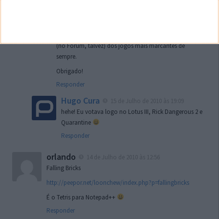
Sem dúvida …
No entanto, o teu comentário Hugo deixa no ar uma
ideia que pode ser bem interessante. Tipo uma votação
(no Fórum, talvez) dos jogos mais marcantes de
sempre.
Obrigado!
Responder
Hugo Cura
15 de Julho de 2010 às 19:09
hehe! Eu votava logo no Lotus III, Rick Dangerous 2 e
Quarantine
Responder
orlando
14 de Julho de 2010 às 12:56
Falling Bricks
http://peepor.net/loonchew/index.php?p=fallingbricks
É o Tetris para Notepad++
Responder