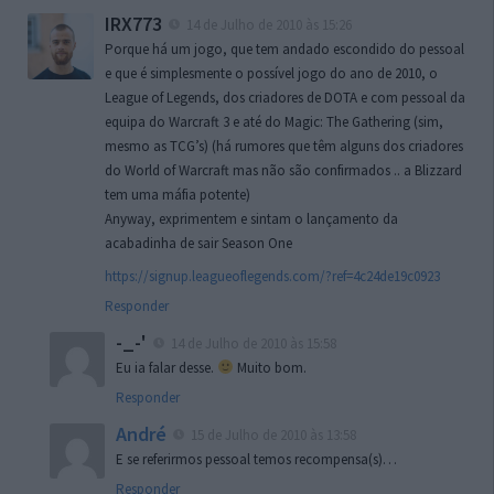
IRX773
14 de Julho de 2010 às 15:26
Porque há um jogo, que tem andado escondido do pessoal
e que é simplesmente o possível jogo do ano de 2010, o
League of Legends, dos criadores de DOTA e com pessoal da
equipa do Warcraft 3 e até do Magic: The Gathering (sim,
mesmo as TCG’s) (há rumores que têm alguns dos criadores
do World of Warcraft mas não são confirmados .. a Blizzard
tem uma máfia potente)
Anyway, exprimentem e sintam o lançamento da
acabadinha de sair Season One
https://signup.leagueoflegends.com/?ref=4c24de19c0923
Responder
-_-'
14 de Julho de 2010 às 15:58
Eu ia falar desse.
Muito bom.
Responder
André
15 de Julho de 2010 às 13:58
E se referirmos pessoal temos recompensa(s)…
Responder