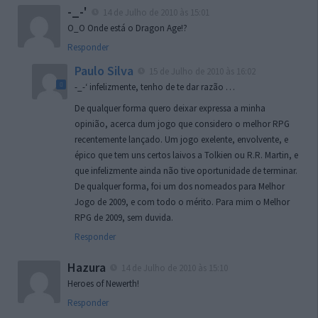
-_-'
14 de Julho de 2010 às 15:01
O_O Onde está o Dragon Age!?
Responder
Paulo Silva
15 de Julho de 2010 às 16:02
-_-‘ infelizmente, tenho de te dar razão …
De qualquer forma quero deixar expressa a minha
opinião, acerca dum jogo que considero o melhor RPG
recentemente lançado. Um jogo exelente, envolvente, e
épico que tem uns certos laivos a Tolkien ou R.R. Martin, e
que infelizmente ainda não tive oportunidade de terminar.
De qualquer forma, foi um dos nomeados para Melhor
Jogo de 2009, e com todo o mérito. Para mim o Melhor
RPG de 2009, sem duvida.
Responder
Hazura
14 de Julho de 2010 às 15:10
Heroes of Newerth!
Responder