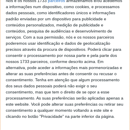
BIOSHOCK 2
Nós e os nossos 1733
parceiros
armazenamos e/ou acedemos
a informações num dispositivo, como cookies, e processamos
Naqueles dias em que o calor aconselhar a fazer a
dados pessoais, como identificadores únicos e informações
digestão no sofá, nada como pegar no comando da
padrão enviadas por um dispositivo para publicidade e
nossa Xbox e partir para Rapture, com Bioshock 2.
conteúdos personalizados, medição de publicidade e
Este regresso a Rapture, desta vez no papel de Big
conteúdos, pesquisa de audiências e desenvolvimento de
Daddy promete ter inúmeras horas de acção repletas
serviços.
Com a sua permissão, nós e os nossos parceiros
poderemos usar identificação e dados de geolocalização
de novos dilemas morais que nos farão querer voltar
precisos através da procura de dispositivos. Poderá clicar para
e voltar novamente.
consentir o processamento por nossa parte e pela parte dos
nossos 1733 parceiros, conforme descrito acima. Em
Site Oficial
aqui
.
alternativa, pode aceder a informações mais pormenorizadas e
alterar as suas preferências antes de consentir ou recusar o
consentimento.
Tenha em atenção que algum processamento
dos seus dados pessoais poderá não exigir o seu
consentimento, mas que tem o direito de se opor a esse
processamento. As suas preferências serão aplicadas apenas a
este website. Você pode alterar suas preferências ou retirar seu
consentimento a qualquer momento voltando a este site e
clicando no botão "Privacidade" na parte inferior da página.