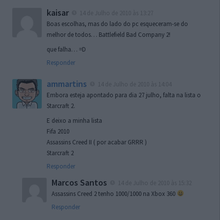
kaisar
14 de Julho de 2010 às 13:27
Boas escolhas, mas do lado do pc esqueceram-se do
melhor de todos… Battlefield Bad Company 2!
que falha… =D
Responder
ammartins
14 de Julho de 2010 às 14:04
Embora esteja apontado para dia 27 julho, falta na lista o
Starcraft 2.
E deixo a minha lista
Fifa 2010
Assassins Creed II ( por acabar GRRR )
Starcraft 2
Responder
Marcos Santos
14 de Julho de 2010 às 15:32
Assassins Creed 2 tenho 1000/1000 na Xbox 360
Responder