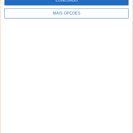
CONCORDO
MAIS OPÇÕES