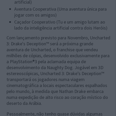
artificial)
Aventura Cooperativa (Uma aventura única para
jogar com os amigos)
Caçador Cooperativo (Tu e um amigo lutam ao
lado da inteligência artificial contra dois Heróis)
Com lançamento previsto para Novembro, Uncharted
3: Drake's Deception™ será a próxima grande
aventura de Uncharted, o franchise que vendeu
milhões de cópias, desenvolvido exclusivamente para
a PlayStation®3 pela aclamada equipa de
desenvolvimento da Naughty Dog. Jogável em 3D
estereoscópicas, Uncharted 3: Drake’s Deception™
transportará os jogadores numa viagem
cinematográfica a locais espectaculares espalhados
pelo mundo, à medida que Nathan Drake embarca
numa expedição de alto risco ao coração místico do
deserto da Arábia.
Pessoalmente, não tenho quase dúvidas algumas