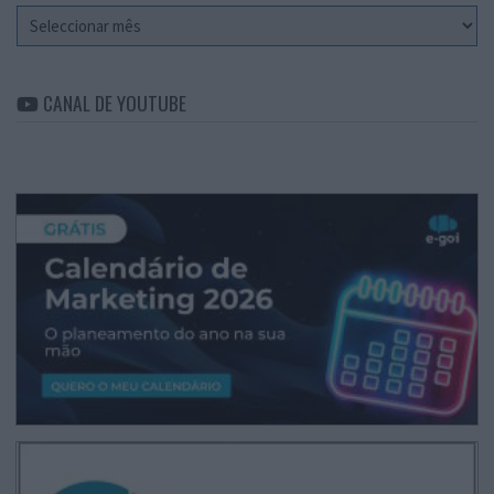
Arquivo
CANAL DE YOUTUBE