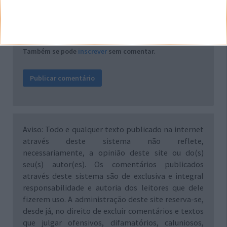
Notifique-me de novos comentários por e-mail.
Também se pode
inscrever
sem comentar.
Aviso: Todo e qualquer texto publicado na internet
através deste sistema não reflete,
necessariamente, a opinião deste site ou do(s)
seu(s) autor(es). Os comentários publicados
através deste sistema são de exclusiva e integral
responsabilidade e autoria dos leitores que dele
fizerem uso. A administração deste site reserva-se,
desde já, no direito de excluir comentários e textos
que julgar ofensivos, difamatórios, caluniosos,