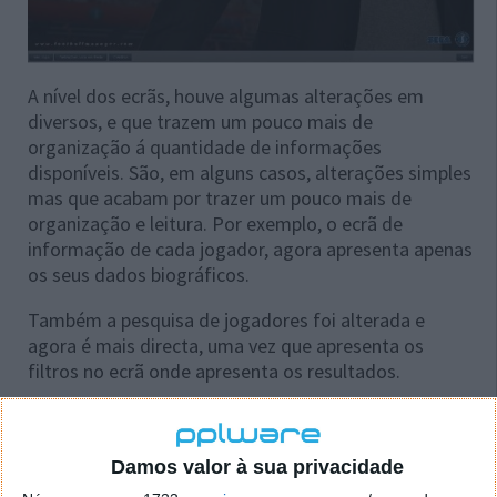
A nível dos ecrãs, houve algumas alterações em
diversos, e que trazem um pouco mais de
organização á quantidade de informações
disponíveis. São, em alguns casos, alterações simples
mas que acabam por trazer um pouco mais de
organização e leitura. Por exemplo, o ecrã de
informação de cada jogador, agora apresenta apenas
os seus dados biográficos.
Também a pesquisa de jogadores foi alterada e
agora é mais directa, uma vez que apresenta os
filtros no ecrã onde apresenta os resultados.
Por falar em ecrãs convém mencionar uma das
inovações mais apregoadas pelos representantes da
Sports Interactive, e essa foi a inclusão dum sistema
Damos valor à sua privacidade
dinâmico de visualização dos ecrãs, ou seja, o próprio