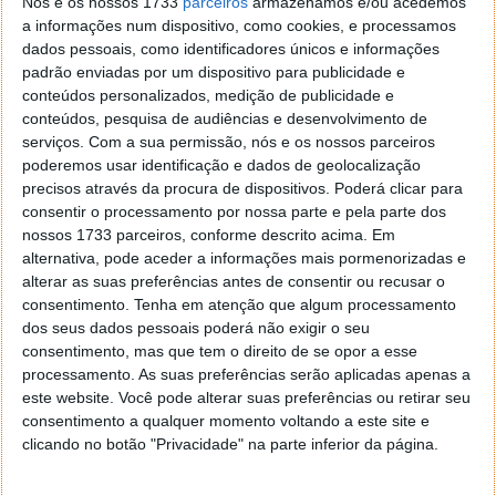
Nós e os nossos 1733
parceiros
armazenamos e/ou acedemos
jogo, conforme a resolução do monitor adapta-se e
a informações num dispositivo, como cookies, e processamos
ajusta a quantidade de dados visíveis. É útil.
dados pessoais, como identificadores únicos e informações
padrão enviadas por um dispositivo para publicidade e
O motor de jogo foi também ele, alvo de
conteúdos personalizados, medição de publicidade e
melhoramentos especialmente ao nível do ambiente
conteúdos, pesquisa de audiências e desenvolvimento de
circundante ao relvado. Os estádios aparentam agora
serviços.
Com a sua permissão, nós e os nossos parceiros
maior realismo e a multidão comporta-se duma
poderemos usar identificação e dados de geolocalização
precisos através da procura de dispositivos. Poderá clicar para
forma mais realista, reagindo aos eventos do jogo.
consentir o processamento por nossa parte e pela parte dos
Também o aparecimento de imagens do ambiente
nossos 1733 parceiros, conforme descrito acima. Em
circundante ao estádio (onde se vêm lojas, por
alternativa, pode aceder a informações mais pormenorizadas e
exemplo) é uma boa adição visual.
alterar as suas preferências antes de consentir ou recusar o
consentimento.
Tenha em atenção que algum processamento
De realçar que novos movimentos foram adicionados
dos seus dados pessoais poderá não exigir o seu
ao cardápio de animações dos jogadores o que
consentimento, mas que tem o direito de se opor a esse
possibilita a visualização de jogadas cada vez mais
processamento. As suas preferências serão aplicadas apenas a
distintas.
este website. Você pode alterar suas preferências ou retirar seu
consentimento a qualquer momento voltando a este site e
clicando no botão "Privacidade" na parte inferior da página.