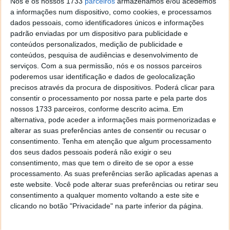
profundas e menos visíveis. A co-edição de artigos
Nós e os nossos 1733
parceiros
armazenamos e/ou acedemos
a informações num dispositivo, como cookies, e processamos
foi melhorada, passa a existir um importador de
dados pessoais, como identificadores únicos e informações
conteúdos do Tumblr, melhorias ao nível dos Widgets
padrão enviadas por um dispositivo para publicidade e
e sempre que mudarmos de tema, permalinks mais
conteúdos personalizados, medição de publicidade e
flexiveis e um motor de JQuery completo e
conteúdos, pesquisa de audiências e desenvolvimento de
actualizado para a sua última versão.
serviços.
Com a sua permissão, nós e os nossos parceiros
poderemos usar identificação e dados de geolocalização
Vejam no vídeo abaixo um resumo de todas as
precisos através da procura de dispositivos. Poderá clicar para
novidades da versão 3.3 do WordPress.
consentir o processamento por nossa parte e pela parte dos
nossos 1733 parceiros, conforme descrito acima. Em
alternativa, pode aceder a informações mais pormenorizadas e
alterar as suas preferências antes de consentir ou recusar o
consentimento.
Tenha em atenção que algum processamento
dos seus dados pessoais poderá não exigir o seu
consentimento, mas que tem o direito de se opor a esse
processamento. As suas preferências serão aplicadas apenas a
este website. Você pode alterar suas preferências ou retirar seu
consentimento a qualquer momento voltando a este site e
clicando no botão "Privacidade" na parte inferior da página.