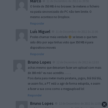
Marco
11 de Dezembro de 2012 às 20:50
O limite de 350 MB é no broswer. Se meteres o ficheiro
na pasta sincronizado do PC não tem limite. O
mesmo acontece no Dropbox.
Responder
Luís Miguel
11 de Dezembro de 2012 às 21:06
Podes chamar meia verdade
se lesses o que tem
sido dito por aqui tinhas visto que 350 MB é para
dispositivos moveis
Responder
Bruno Lopes
12 de Dezembro de 2012 às 12:03
achas mesmo que deixariam fazer um upload com mais
de 300 mb? eu nao acredito…….
Pois daria para meter muita pirataria, jogos, blá blá blá,
se assim for, a PT está a agir de forma estupida, e assim
a fazer a sua cova como a megaupload lol
Responder
Bruno Lopes
12 de Dezembro de 2012 às 12:05