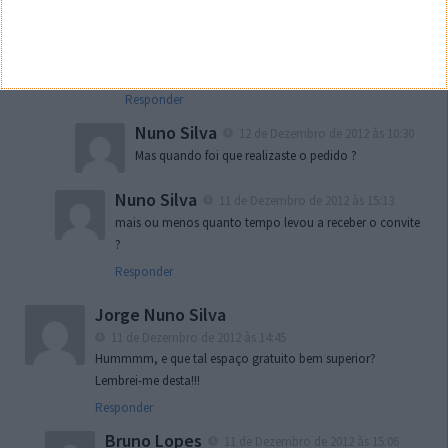
Paulo Sousa
11 de Dezembro de 2012 às 15:22
eu recebi o convite as 23 horas ontem.. mas só hoje
que experimentei
Responder
Nuno Silva
12 de Dezembro de 2012 às 10:30
Mas quando foi que realizaste o pedido ?
Nuno Silva
11 de Dezembro de 2012 às 15:13
mais ou menos quanto tempo levou a receber o convite
?
Responder
Jorge Nuno Silva
11 de Dezembro de 2012 às 14:45
Hummmm, e que tal espaço gratuito bem superior?
Lembrei-me desta!!!
Responder
Bruno Lopes
11 de Dezembro de 2012 às 15:06