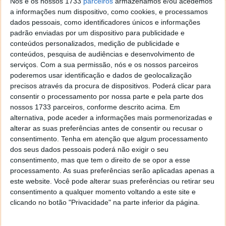
Nós e os nossos 1733
parceiros
armazenamos e/ou acedemos
O acesso a esta função pode ser feito pelas
a informações num dispositivo, como cookies, e processamos
propriedades do ficheiro. Estes ficheiros de
dados pessoais, como identificadores únicos e informações
salvaguarda estão também disponíveis na
padrão enviadas por um dispositivo para publicidade e
visualização de ficheiros removidos.
conteúdos personalizados, medição de publicidade e
conteúdos, pesquisa de audiências e desenvolvimento de
serviços.
Com a sua permissão, nós e os nossos parceiros
poderemos usar identificação e dados de geolocalização
precisos através da procura de dispositivos. Poderá clicar para
consentir o processamento por nossa parte e pela parte dos
nossos 1733 parceiros, conforme descrito acima. Em
alternativa, pode aceder a informações mais pormenorizadas e
alterar as suas preferências antes de consentir ou recusar o
consentimento.
Tenha em atenção que algum processamento
dos seus dados pessoais poderá não exigir o seu
consentimento, mas que tem o direito de se opor a esse
processamento. As suas preferências serão aplicadas apenas a
este website. Você pode alterar suas preferências ou retirar seu
consentimento a qualquer momento voltando a este site e
clicando no botão "Privacidade" na parte inferior da página.
A forma de carregar ficheiros no CloudPT é feita de