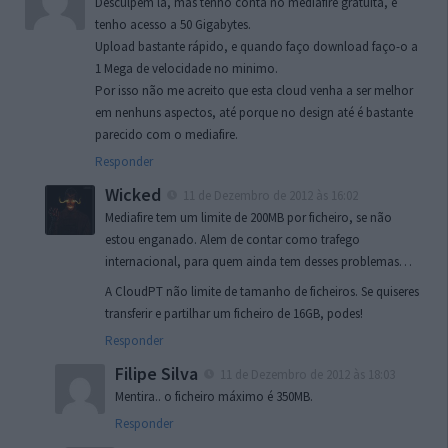
Desculpem lá, mas tenho conta no mediafire gratuita, e
tenho acesso a 50 Gigabytes.
Upload bastante rápido, e quando faço download faço-o a
1 Mega de velocidade no minimo.
Por isso não me acreito que esta cloud venha a ser melhor
em nenhuns aspectos, até porque no design até é bastante
parecido com o mediafire.
Responder
Wicked
11 de Dezembro de 2012 às 16:02
Mediafire tem um limite de 200MB por ficheiro, se não
estou enganado. Alem de contar como trafego
internacional, para quem ainda tem desses problemas…
A CloudPT não limite de tamanho de ficheiros. Se quiseres
transferir e partilhar um ficheiro de 16GB, podes!
Responder
Filipe Silva
11 de Dezembro de 2012 às 18:03
Mentira.. o ficheiro máximo é 350MB.
Responder