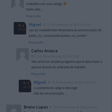
mediafire.com meu amigo
tenho dito….
Responder
Miguel
11 de Dezembro de 2012 às 16:24
isso do mediafire tem ferramenta de sincronização de
pasta_no_computador/pasta_na_nuvem?
Responder
Carlos Arouca
12 de Dezembro de 2012 às 12:00
Tem sim!é um simples programa que te deixa fazer o
upload através do ambiente de trabalho
Responder
Miguel
12 de Dezembro de 2012 às 23:10
o assistente de
carga e descarga
não faz
sincronização
…
Bruno Lopes
11 de Dezembro de 2012 às 14:47