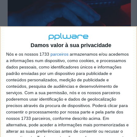
Damos valor à sua privacidade
Nós e os nossos 1733
parceiros
armazenamos e/ou acedemos
a informações num dispositivo, como cookies, e processamos
#3 - Vibe Evolution: Um dos melhores
dados pessoais, como identificadores únicos e informações
padrão enviadas por um dispositivo para publicidade e
soundpods!
conteúdos personalizados, medição de publicidade e
conteúdos, pesquisa de audiências e desenvolvimento de
Os soundpods Vibe Evolution da Prozis estão
serviços.
Com a sua permissão, nós e os nossos parceiros
equipados com a mais avançada tecnologia de
poderemos usar identificação e dados de geolocalização
cancelamento de ruído. O ANC híbrido combina
precisos através da procura de dispositivos. Poderá clicar para
microfones localizados no interior e no exterior do
consentir o processamento por nossa parte e pela parte dos
auricular, eliminando ruídos numa gama mais
nossos 1733 parceiros, conforme descrito acima. Em
alternativa, pode aceder a informações mais pormenorizadas e
alargada de frequências.
alterar as suas preferências antes de consentir ou recusar o