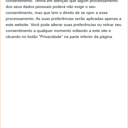
consentimento.
Tenha em atenção que algum processamento
dos seus dados pessoais poderá não exigir o seu
consentimento, mas que tem o direito de se opor a esse
processamento. As suas preferências serão aplicadas apenas a
este website. Você pode alterar suas preferências ou retirar seu
consentimento a qualquer momento voltando a este site e
clicando no botão "Privacidade" na parte inferior da página.
#2 - Ubiq: O smartwatch barato da Prozis
que já tem GPS
O Ubiq Smartwatch tem a capacidade para registar
todos os seus movimentos. Permite monitorizar e
registar o seu ritmo, distância e percurso em tempo
real, sem ter de levar consigo o teu telemóvel