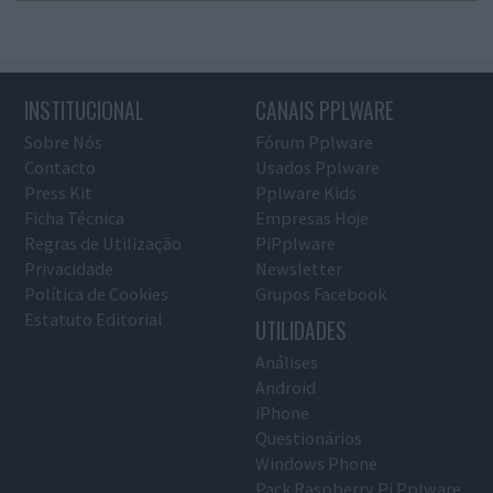
INSTITUCIONAL
CANAIS PPLWARE
Sobre Nós
Fórum Pplware
Contacto
Usados Pplware
Press Kit
Pplware Kids
Ficha Técnica
Empresas Hoje
Regras de Utilização
PiPplware
Privacidade
Newsletter
Política de Cookies
Grupos Facebook
Estatuto Editorial
UTILIDADES
Análises
Android
iPhone
Questionários
Windows Phone
Pack Raspberry Pi Pplware