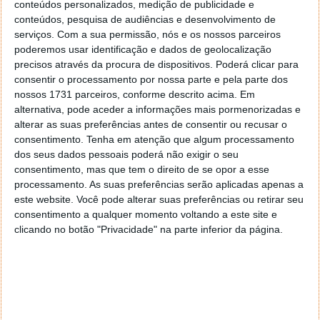
conteúdos personalizados, medição de publicidade e
utilizadores quando iniciam uma conversa com um
conteúdos, pesquisa de audiências e desenvolvimento de
contacto desconhecido.
serviços.
Com a sua permissão, nós e os nossos parceiros
poderemos usar identificação e dados de geolocalização
precisos através da procura de dispositivos. Poderá clicar para
consentir o processamento por nossa parte e pela parte dos
nossos 1731 parceiros, conforme descrito acima. Em
alternativa, pode aceder a informações mais pormenorizadas e
alterar as suas preferências antes de consentir ou recusar o
consentimento.
Tenha em atenção que algum processamento
dos seus dados pessoais poderá não exigir o seu
consentimento, mas que tem o direito de se opor a esse
processamento. As suas preferências serão aplicadas apenas a
este website. Você pode alterar suas preferências ou retirar seu
consentimento a qualquer momento voltando a este site e
clicando no botão "Privacidade" na parte inferior da página.
Quer alargar ainda mais a segurança de