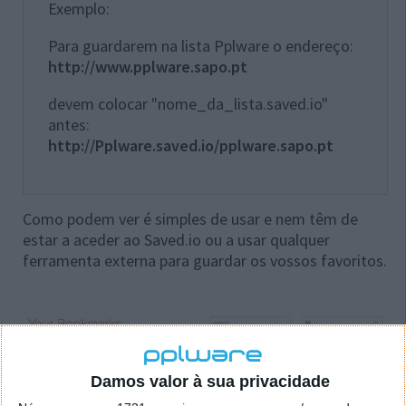
Exemplo:
Para guardarem na lista Pplware o endereço:
http://www.pplware.sapo.pt
devem colocar "nome_da_lista.saved.io"
antes:
http://Pplware.saved.io/pplware.sapo.pt
Como podem ver é simples de usar e nem têm de
estar a aceder ao Saved.io ou a usar qualquer
ferramenta externa para guardar os vossos favoritos.
Damos valor à sua privacidade