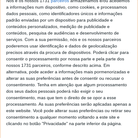
Nós e os nossos 1731
parceiros
armazenamos e/ou acedemos
a informações num dispositivo, como cookies, e processamos
dados pessoais, como identificadores únicos e informações
padrão enviadas por um dispositivo para publicidade e
conteúdos personalizados, medição de publicidade e
conteúdos, pesquisa de audiências e desenvolvimento de
serviços.
Com a sua permissão, nós e os nossos parceiros
poderemos usar identificação e dados de geolocalização
Mas depois de guardados os vossos favoritos podem
precisos através da procura de dispositivos. Poderá clicar para
a qualquer momento editá-los ou apagá-los, para
consentir o processamento por nossa parte e pela parte dos
assim manterem alguma ordem na vossa lista.
nossos 1731 parceiros, conforme descrito acima. Em
alternativa, pode aceder a informações mais pormenorizadas e
Mais uma vez o Saved.io prima pela simplicidade e
alterar as suas preferências antes de consentir ou recusar o
este modo de edição está reduzido ao mínimo
consentimento.
Tenha em atenção que algum processamento
dos seus dados pessoais poderá não exigir o seu
necessários. A zona de edição dá-vos apenas o
consentimento, mas que tem o direito de se opor a esse
acesso ao nome, ao link e à lista a que o favorito
processamento. As suas preferências serão aplicadas apenas a
pertence.
este website. Você pode alterar suas preferências ou retirar seu
consentimento a qualquer momento voltando a este site e
clicando no botão "Privacidade" na parte inferior da página.