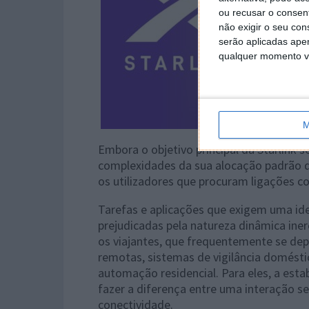
ou recusar o consen
não exigir o seu co
serão aplicadas apen
qualquer momento vol
M
Embora o objetivo principal da Starlink 
complexidades da sua alocação padrão d
os utilizadores que procuram ligações co
Tarefas e aplicações que exigem uma id
prejudicadas pela natureza dinâmica ine
os viajantes, que frequentemente se de
remotas, sistemas de vigilância domésti
automação residencial. Para eles, a est
fazer a diferença entre uma interação s
conectividade.