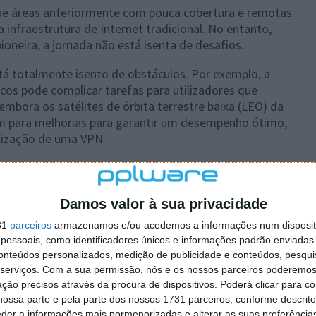
que áreas anteriormente com pouca cobertura e remotas
a infraestrutura de Internet tradicional. No entanto,
neira, a jornada não está isenta de desafios.
stá totalmente isento de obstáculos. Por exemplo, a
os pode complicar tarefas para utilizadores que
embora os satélites de órbita terrestre baixa (LEO) da
em para melhorias para garantir um desempenho ótimo,
lização de uma VPN.
ços IP dinâmicos
Damos valor à sua privacidade
31
parceiros
armazenamos e/ou acedemos a informações num dispositi
essoais, como identificadores únicos e informações padrão enviadas 
conteúdos personalizados, medição de publicidade e conteúdos, pesqui
serviços.
Com a sua permissão, nós e os nossos parceiros poderemos 
ção precisos através da procura de dispositivos. Poderá clicar para co
ossa parte e pela parte dos nossos 1731 parceiros, conforme descrit
eder a informações mais pormenorizadas e alterar as suas preferência