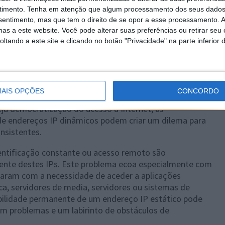
timento.
Tenha em atenção que algum processamento dos seus dados
nsentimento, mas que tem o direito de se opor a esse processamento. A
as a este website. Você pode alterar suas preferências ou retirar seu
tando a este site e clicando no botão "Privacidade" na parte inferior 
AIS OPÇÕES
CONCORDO
seja democratização do acesso à Internet, as
e endereços IP dinâmicos podem criar um dilema para
nsistentes.
entificação constante ou acesso remoto são
rente destes IPs. Este problema ecoa especialmente com
param com a necessidade de aceder a aplicações
ca, servidores de media, servidores ou sistemas de
abilidade permanente de um endereço IP estático pode
em problemas e um labirinto de obstáculos de