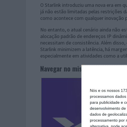
O Starlink introduziu uma nova era em 
já não estão limitadas pelas restrições d
como acontece com qualquer inovação pio
No entanto, o atual cenário ainda não e
alocação padrão de endereços IP dinâmic
necessitam de consistência. Além disso, 
Starlink minimizem a latência, há marg
especialmente em atividades como a uti
Navegar no mistério dos endere
Nós e os nossos 17
processamos dados p
para publicidade e 
desenvolvimento de 
dados de geolocaliza
processamento por n
alternativa, pode ac