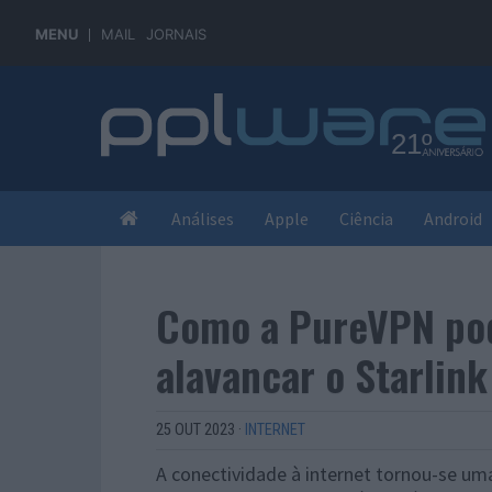
MENU
MAIL
JORNAIS
Análises
Apple
Ciência
Android
Como a PureVPN po
alavancar o Starlin
25 OUT 2023
·
INTERNET
A conectividade à internet tornou-se um