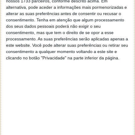
nossos 1733 parceiros, conforme descrito acima. Em
Este artigo tem mais de um ano
alternativa, pode aceder a informações mais pormenorizadas e
alterar as suas preferências antes de consentir ou recusar o
consentimento.
Tenha em atenção que algum processamento
Acompanhe o Pplware no Google Notícias
dos seus dados pessoais poderá não exigir o seu
consentimento, mas que tem o direito de se opor a esse
processamento. As suas preferências serão aplicadas apenas a
Proponha uma correção, faça uma sugestão
este website. Você pode alterar suas preferências ou retirar seu
consentimento a qualquer momento voltando a este site e
clicando no botão "Privacidade" na parte inferior da página.
Autor:
Pedro Pinto
PRÓXIMO ARTIGO
The Inquisitor, uma história alternativa da religião
ARTIGO ANTERIOR
Portugal: Empresas estão demasiado expostas ao
crime informático