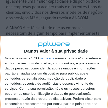
igualmente uma maior capacidade e disponibilidade
das empresas para acolher mais e diferentes tipos de
clientes, envolvidos nos diversos modelos de negócio
dos serviços M2M, segundo revela a ANACOM.
A ANACOM está ciente de que as empresas
necessitam de algum tempo para implementar esta
nova gama de numeração, para procederem às
necessárias configurações da rede e dos sistemas,
para celebrarem os correspondentes acordos de
Damos valor à sua privacidade
interligação ou de
roaming
, nacionais e
Nós e os nossos 1733
parceiros
armazenamos e/ou acedemos
internacionais, bem como para adaptarem contratos
a informações num dispositivo, como cookies, e processamos
ou propostas comerciais relativas à oferta dos
dados pessoais, como identificadores únicos e informações
serviços ora em causa. Assim, entende-se que as
padrão enviadas por um dispositivo para publicidade e
empresas que atualmente disponibilizam ofertas
conteúdos personalizados, medição de publicidade e
destes serviços devem poder dispor de um período
conteúdos, pesquisa de audiências e desenvolvimento de
transitório para o efeito.
serviços.
Com a sua permissão, nós e os nossos parceiros
poderemos usar identificação e dados de geolocalização
precisos através da procura de dispositivos. Poderá clicar para
consentir o processamento por nossa parte e pela parte dos