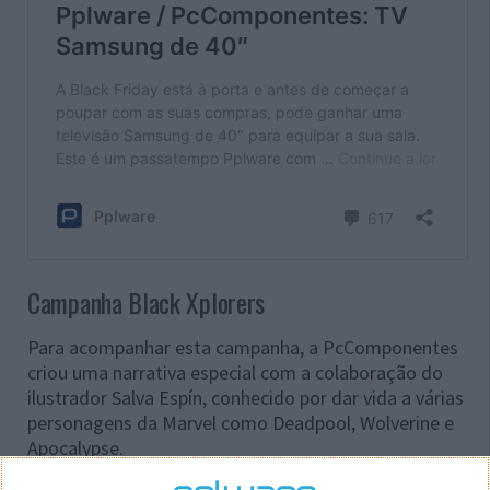
Campanha Black Xplorers
Para acompanhar esta campanha, a PcComponentes
criou uma narrativa especial com a colaboração do
ilustrador Salva Espín, conhecido por dar vida a várias
personagens da Marvel como Deadpool, Wolverine e
Apocalypse.