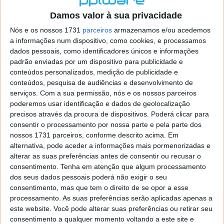
Durante essa semana, quatro personagens, The Black
Xplorers, serão responsáveis por desvendar, a cada
Damos valor à sua privacidade
dia, as diferentes ofertas surpreendentes. Como em
Nós e os nossos 1731
parceiros
armazenamos e/ou acedemos
todas as histórias de super-heróis, existe uma força
a informações num dispositivo, como cookies, e processamos
do mal, um bucle escuro e infinito, que irá colocar em
dados pessoais, como identificadores únicos e informações
perigo o mundo da PcComponentes e das suas
padrão enviadas por um dispositivo para publicidade e
ofertas diárias. A cada aventura, os utilizadores
conteúdos personalizados, medição de publicidade e
poderão contar com a ajuda da Player 1, do Mr
conteúdos, pesquisa de audiências e desenvolvimento de
Tasker, da Binária e do Super Pixel para libertar as
serviços.
Com a sua permissão, nós e os nossos parceiros
ofertas e os descontos exclusivos.
poderemos usar identificação e dados de geolocalização
precisos através da procura de dispositivos. Poderá clicar para
Esta Black Week será, sem dúvida, a mais
consentir o processamento por nossa parte e pela parte dos
nossos 1731 parceiros, conforme descrito acima. Em
competitiva da história da PcComponentes
alternativa, pode aceder a informações mais pormenorizadas e
em Portugal, visto que se prevê um aumento
alterar as suas preferências antes de consentir ou recusar o
de 70% nos pedidos
consentimento.
Tenha em atenção que algum processamento
dos seus dados pessoais poderá não exigir o seu
Afirma Alexandre Santos, Country Manager da
consentimento, mas que tem o direito de se opor a esse
PcComponentes.
processamento. As suas preferências serão aplicadas apenas a
este website. Você pode alterar suas preferências ou retirar seu
Acreditamos de igual modo que as novidades
consentimento a qualquer momento voltando a este site e