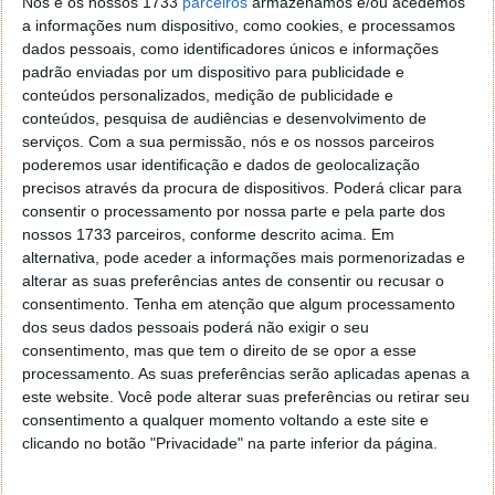
Nós e os nossos 1733
parceiros
armazenamos e/ou acedemos
pretenderem ter secções devem criar pastas e aí
a informações num dispositivo, como cookies, e processamos
dentro colocar os ficheiros. Lembrem-se que
dados pessoais, como identificadores únicos e informações
deve sempre existir um ficheiro index dentro da
padrão enviadas por um dispositivo para publicidade e
pasta e das sub-pastas. Os ficheiros podem ter a
conteúdos personalizados, medição de publicidade e
conteúdos, pesquisa de audiências e desenvolvimento de
extensão txt.
serviços.
Com a sua permissão, nós e os nossos parceiros
Templates
- Esta é a pasta onde está o template
poderemos usar identificação e dados de geolocalização
e todas as suas definições. Alberga o esquema
precisos através da procura de dispositivos. Poderá clicar para
das páginas que vão ser criadas. Podem alterá-lo
consentir o processamento por nossa parte e pela parte dos
para terem uma página mais personalizada.
nossos 1733 parceiros, conforme descrito acima. Em
Public
- É aqui dentro que está o vosso conteúdo
alternativa, pode aceder a informações mais pormenorizadas e
público, tal como o CSS, o JavaScript e as
alterar as suas preferências antes de consentir ou recusar o
consentimento.
Tenha em atenção que algum processamento
imagens. Alterem o CSS se tiverem confiança
dos seus dados pessoais poderá não exigir o seu
para tal.
consentimento, mas que tem o direito de se opor a esse
Ao receberem a mensagem a indicar que a partilha da
processamento. As suas preferências serão aplicadas apenas a
este website. Você pode alterar suas preferências ou retirar seu
pasta foi aceite pelo DropPage a vossa página está
consentimento a qualquer momento voltando a este site e
pública. Este serviço tem a vantagem de não
clicando no botão "Privacidade" na parte inferior da página.
necessitarem de qualquer conta ou acesso FTP, de
terem várias cópias (no vosso PC, no DropBox e no