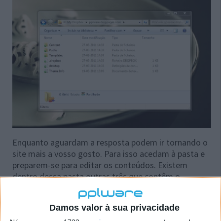
Enquanto aguardam a resposta podem ir tornando o
site mais a vosso gosto. Para isso acedam à pasta e
preparem-se para editar os conteúdos. Existem
dentro dessa pasta outras três que contêm o
seguinte:
Content
- Aqui deverão colocar o vosso
Damos valor à sua privacidade
conteúdo. Um ficheiro por página e se