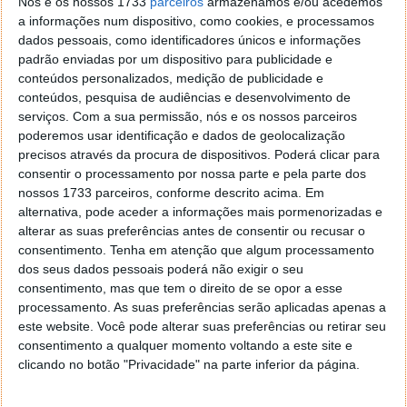
Nós e os nossos 1733
parceiros
armazenamos e/ou acedemos
a informações num dispositivo, como cookies, e processamos
dados pessoais, como identificadores únicos e informações
padrão enviadas por um dispositivo para publicidade e
Mais uma vez a Microsoft traz para os utilizadores do
conteúdos personalizados, medição de publicidade e
conteúdos, pesquisa de audiências e desenvolvimento de
seu sistema operativo funcionalidades que estes
serviços.
Com a sua permissão, nós e os nossos parceiros
necessitam e pedem.
poderemos usar identificação e dados de geolocalização
precisos através da procura de dispositivos. Poderá clicar para
Vamos deixar de usar ferramentas externas ao
consentir o processamento por nossa parte e pela parte dos
Windows para realizarmos tarefas que estão
nossos 1733 parceiros, conforme descrito acima. Em
intrinsecamente ligadas a este. É mais uma evolução
alternativa, pode aceder a informações mais pormenorizadas e
que o Windows 8 apresenta e que os seus futuros
alterar as suas preferências antes de consentir ou recusar o
utilizadores vão apreciar.
consentimento.
Tenha em atenção que algum processamento
dos seus dados pessoais poderá não exigir o seu
Artigos relacionados
consentimento, mas que tem o direito de se opor a esse
processamento. As suas preferências serão aplicadas apenas a
Windows 8 – Mais algumas novidades no
este website. Você pode alterar suas preferências ou retirar seu
explorador de ficheiros
consentimento a qualquer momento voltando a este site e
Windows 8 – Novidades na interface de cópia
clicando no botão "Privacidade" na parte inferior da página.
de ficheiros