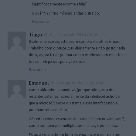
injustificadamente enorme e feia”
o quê???????no mínimo andas distraído.
Responder
Tiago
31 de Agosto de 2011 às 17:18
Realmente este aspecto assim como o do office é mau…
Trabalho com o office 2010 diariamente e não gosto nada
disto, agora ter de gramar com o windows com estas tretas
todas… eh pá que poluição visual.
Responder
Emanuel
31 de Agosto de 2011 às 17:46
como utilizador de windows (porque não gosto dos
restantes sistemas, especialmente da interface) acho bem
que a microsoft inove o sistema e essa interface não é
propriamente a melhor.
Há certas coisas essenciais que ainda faltam nowindows 7,
como por exemplo multiplos ambientes, e por ai fora.
Estou à espera de um bom sistema, espero que nao me