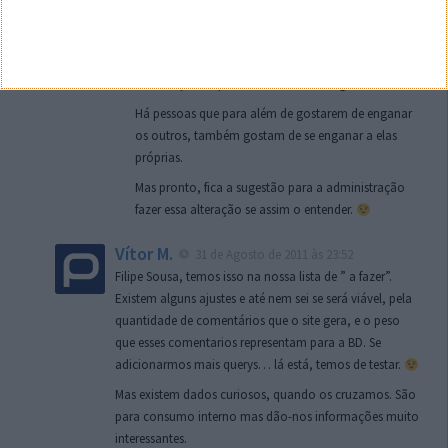
dava para fazer isso por causa dos sites manhosos
que só funcionavam em IE.
Mas acho que se torna doentio andar a alterar essa
informação só para ficar bem na fotografia.
Há pessoas que para além de gostarem de enganar
os outros, também gostam de se enganar a elas
próprias.
Mas pronto, fica a sugestão para a administração
fazer essa alteração se assim o entender.
Vítor M.
31 de Agosto de 2011 às 23:52
Filipe Sousa, temos isso na nossa lista de ” a fazer”.
Existem alguns ajustes e até nem sei se será viável, pela
quantidade de comentários que o site gera, e o peso
que esses comentarios representam para a BD. Se
adicionarmos mais querys… lá está, temos de testar.
Mas existem dados curiosos, quando os cruzamos. São
para consumo interno mas dão-nos informações muito
interessantes.