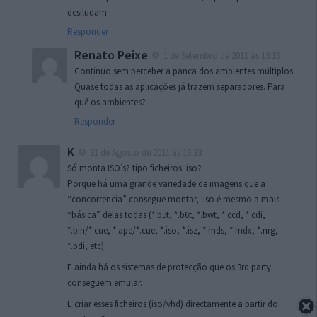
desiludam.
Responder
Renato Peixe
1 de Setembro de 2011 às 13:16
Continuo sem perceber a panca dos ambientes múltiplos.
Quase todas as aplicações já trazem separadores. Para
quê os ambientes?
Responder
K
31 de Agosto de 2011 às 18:33
Só monta ISO’s? tipo ficheiros .iso?
Porque há uma grande variedade de imagens que a
“concorrencia” consegue montar, .iso é mesmo a mais
“básica” delas todas (*.b5t, *.b6t, *.bwt, *.ccd, *.cdi,
*.bin/*.cue, *.ape/*.cue, *.iso, *.isz, *.mds, *.mdx, *.nrg,
*.pdi, etc)
E ainda há os sistemas de protecção que os 3rd party
conseguem emular.
E criar esses ficheiros (iso/vhd) directamente a partir do