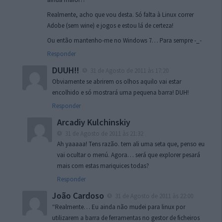
Realmente, acho que vou desta. Só falta à Linux correr
Adobe (sem wine) e jogos e estou lá de certeza!
Ou então mantenho-me no Windows 7… Para sempre -_-
Responder
DUUH!!
31 de Agosto de 2011 às 17:20
Obviamente se abrirem os olhos aquilo vai estar
encolhido e só mostrará uma pequena barra! DUH!
Responder
Arcadiy Kulchinskiy
31 de Agosto de 2011 às 21:32
Ah yaaaaa! Tens razão. tem ali uma seta que, penso eu
vai ocultar o menú. Agora… será que explorer pesará
mais com estas mariquices todas?
Responder
João Cardoso
31 de Agosto de 2011 às 22:00
“Realmente… Eu ainda não mudei para linux por
utilizarem a barra de ferramentas no gestor de ficheiros