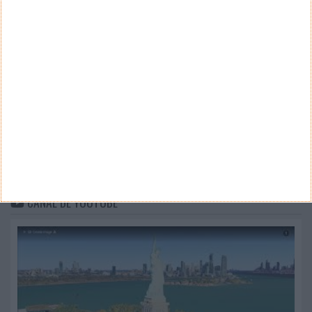
Teste a velocidade da sua Internet
CATEGORIAS
Categorias
ARQUIVO
Arquivo
CANAL DE YOUTUBE