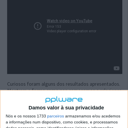
Curiosos foram alguns dos resultados apresentados.
Mostram a forma como nos começamos a relacionar
com este tipo de equipamentos e a dependência que
temos já da sua presença.
Damos valor à sua privacidade
A Google, por ter como um dos seus principais
Nós e os nossos 1733
parceiros
armazenamos e/ou acedemos
serviços a venda de publicidade, irá com certeza
a informações num dispositivo, como cookies, e processamos