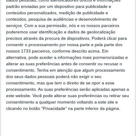
aproveitar estes dados de forma exemplar para
dados pessoais, como identificadores únicos e informações
padrão enviadas por um dispositivo para publicidade e
alargar o seu negócio.
conteúdos personalizados, medição de publicidade e
conteúdos, pesquisa de audiências e desenvolvimento de
serviços.
Com a sua permissão, nós e os nossos parceiros
Homepage:
Google Mobile Ads
poderemos usar identificação e dados de geolocalização
precisos através da procura de dispositivos. Poderá clicar para
consentir o processamento por nossa parte e pela parte dos
nossos 1733 parceiros, conforme descrito acima. Em
alternativa, pode aceder a informações mais pormenorizadas e
Este artigo tem mais de um ano
alterar as suas preferências antes de consentir ou recusar o
consentimento.
Tenha em atenção que algum processamento
dos seus dados pessoais poderá não exigir o seu
Acompanhe o Pplware no Google Notícias
consentimento, mas que tem o direito de se opor a esse
processamento. As suas preferências serão aplicadas apenas a
este website. Você pode alterar suas preferências ou retirar seu
Proponha uma correção, faça uma sugestão
consentimento a qualquer momento voltando a este site e
clicando no botão "Privacidade" na parte inferior da página.
Autor:
Pedro Simões