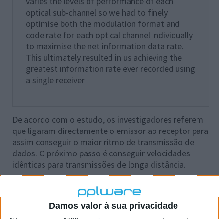
varies the levels of performance of each
optical sub-channel so we had to finely
optimise both the modulation format and
code rate for each optical channel individually
to maximise the net information data rate.
This ultimately resulted in us achieving the
greatest information rate ever recorded using
a single receiver
De acordo com o estudo, os investigadores referem
que ligaram directamente o emissor ao receptor para
assim conseguir o maior ritmo de transmissão de
dados. O próximo passo é conseguir velocidades
idênticas para transmissões de longa distância.
O artigo com o nome “Increasing the information
rates of optical communications via coded
Damos valor à sua privacidade
modulation: a study of transceiver performance”
pode ser descarregado
aqui
.