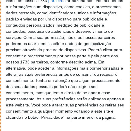
Nós e os nossos 1733
parceiros
armazenamos e/ou acedemos
a informações num dispositivo, como cookies, e processamos
dados pessoais, como identificadores únicos e informações
padrão enviadas por um dispositivo para publicidade e
conteúdos personalizados, medição de publicidade e
Este artigo tem mais de um ano
conteúdos, pesquisa de audiências e desenvolvimento de
serviços.
Com a sua permissão, nós e os nossos parceiros
poderemos usar identificação e dados de geolocalização
Acompanhe o Pplware no Google Notícias
precisos através da procura de dispositivos. Poderá clicar para
consentir o processamento por nossa parte e pela parte dos
nossos 1733 parceiros, conforme descrito acima. Em
Proponha uma correção, faça uma sugestão
alternativa, pode aceder a informações mais pormenorizadas e
alterar as suas preferências antes de consentir ou recusar o
consentimento.
Tenha em atenção que algum processamento
Autor:
Pedro Pinto
dos seus dados pessoais poderá não exigir o seu
consentimento, mas que tem o direito de se opor a esse
processamento. As suas preferências serão aplicadas apenas a
este website. Você pode alterar suas preferências ou retirar seu
Tags:
dados
Tbps
consentimento a qualquer momento voltando a este site e
clicando no botão "Privacidade" na parte inferior da página.
PRÓXIMO ARTIGO