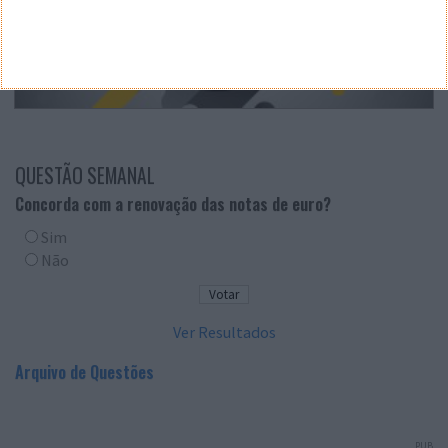
QUESTÃO SEMANAL
Concorda com a renovação das notas de euro?
Sim
Não
Ver Resultados
Arquivo de Questões
PUB