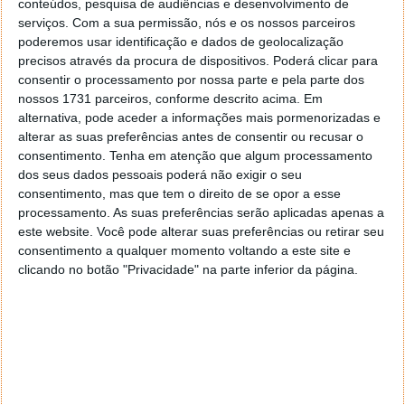
conteúdos, pesquisa de audiências e desenvolvimento de
serviços.
Com a sua permissão, nós e os nossos parceiros
poderemos usar identificação e dados de geolocalização
precisos através da procura de dispositivos. Poderá clicar para
consentir o processamento por nossa parte e pela parte dos
nossos 1731 parceiros, conforme descrito acima. Em
Homepage:
Project Glass
alternativa, pode aceder a informações mais pormenorizadas e
alterar as suas preferências antes de consentir ou recusar o
consentimento.
Tenha em atenção que algum processamento
dos seus dados pessoais poderá não exigir o seu
Este artigo tem mais de um ano
consentimento, mas que tem o direito de se opor a esse
processamento. As suas preferências serão aplicadas apenas a
este website. Você pode alterar suas preferências ou retirar seu
consentimento a qualquer momento voltando a este site e
Acompanhe o Pplware no Google Notícias
clicando no botão "Privacidade" na parte inferior da página.
Proponha uma correção, faça uma sugestão
Autor:
Pedro Simões