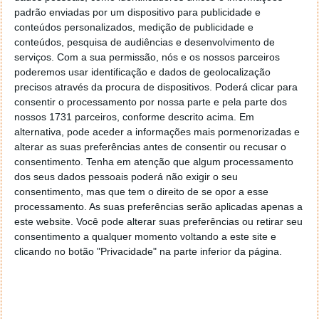
ARTIGO ANTERIOR
padrão enviadas por um dispositivo para publicidade e
Quick Media Converter 3.6.5
conteúdos personalizados, medição de publicidade e
conteúdos, pesquisa de audiências e desenvolvimento de
serviços.
Com a sua permissão, nós e os nossos parceiros
poderemos usar identificação e dados de geolocalização
precisos através da procura de dispositivos. Poderá clicar para
consentir o processamento por nossa parte e pela parte dos
nossos 1731 parceiros, conforme descrito acima. Em
alternativa, pode aceder a informações mais pormenorizadas e
alterar as suas preferências antes de consentir ou recusar o
consentimento.
Tenha em atenção que algum processamento
dos seus dados pessoais poderá não exigir o seu
consentimento, mas que tem o direito de se opor a esse
processamento. As suas preferências serão aplicadas apenas a
este website. Você pode alterar suas preferências ou retirar seu
Comentários
10
consentimento a qualquer momento voltando a este site e
clicando no botão "Privacidade" na parte inferior da página.
Blog Biologia Aplicada
21 de Janeiro de 2009 às 11:23
Indicamos o seu blog como vencedor do prémio “Dardos”!
Passe no nosso blog e confira o que ainda pode fazer.