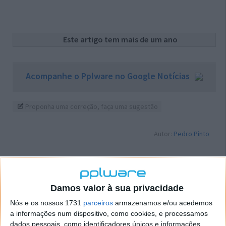
Este artigo tem mais de um ano
Acompanhe o Pplware no Google Notícias
Proponha uma correção, faça uma sugestão
Autor:
Pedro Pinto
PRÓXIMO ARTIGO
Damos valor à sua privacidade
Help!!! Tenho o Magalhães e agora?
Nós e os nossos 1731
parceiros
armazenamos e/ou acedemos
a informações num dispositivo, como cookies, e processamos
dados pessoais, como identificadores únicos e informações