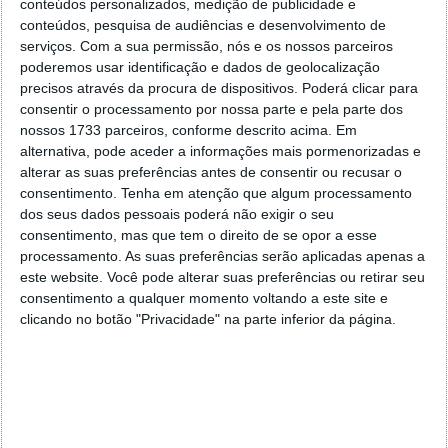
conteúdos personalizados, medição de publicidade e
conteúdos, pesquisa de audiências e desenvolvimento de
Autor:
Marisa Pinto
serviços.
Com a sua permissão, nós e os nossos parceiros
poderemos usar identificação e dados de geolocalização
precisos através da procura de dispositivos. Poderá clicar para
consentir o processamento por nossa parte e pela parte dos
PRÓXIMO ARTIGO
nossos 1733 parceiros, conforme descrito acima. Em
Jogo online: Há crianças com 13 anos a jogar a
alternativa, pode aceder a informações mais pormenorizadas e
dinheiro
alterar as suas preferências antes de consentir ou recusar o
consentimento.
Tenha em atenção que algum processamento
dos seus dados pessoais poderá não exigir o seu
consentimento, mas que tem o direito de se opor a esse
ARTIGO ANTERIOR
processamento. As suas preferências serão aplicadas apenas a
Criptomoedas culpadas da falência do Silicon Valley
este website. Você pode alterar suas preferências ou retirar seu
Bank, diz o FMI
consentimento a qualquer momento voltando a este site e
clicando no botão "Privacidade" na parte inferior da página.