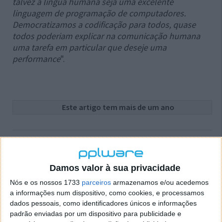
talvez a língua humana seja uma excelente
linguagem de programação de computadores.
Democratizamos a codificação para todos, quase
todos poderiam explicar na comunicação humana
uma tarefa em particular que deseje uma
performance
".
Este artigo tem mais de um ano
Fonte:
ExtremeTech
Neste artigo:
ChatGPT
,
Jensen Huang
,
nvidia
,
programação
Damos valor à sua privacidade
Acompanhe o Pplware no Google Notícias
Nós e os nossos 1733
parceiros
armazenamos e/ou acedemos
a informações num dispositivo, como cookies, e processamos
dados pessoais, como identificadores únicos e informações
Proponha uma correção, faça uma sugestão
padrão enviadas por um dispositivo para publicidade e