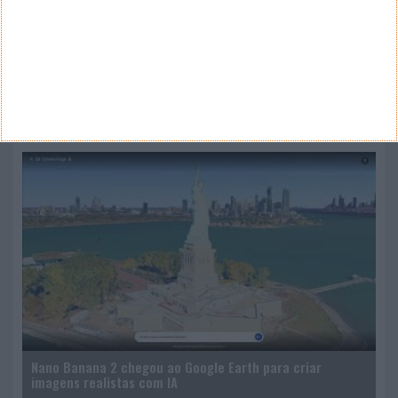
ARQUIVO
Arquivo
CANAL DE YOUTUBE
Nano Banana 2 chegou ao Google Earth para criar
imagens realistas com IA