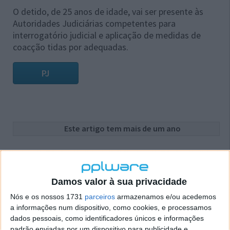
O detido, de 25 anos de idade, vai ser presente às
Autoridades Judiciárias competentes para
interrogatório judicial e aplicação de medidas de
coacção tidas por adequadas.
PJ
Este artigo tem mais de um ano
Acompanhe o Pplware no Google Notícias
Damos valor à sua privacidade
Proponha uma correção, faça uma sugestão
Nós e os nossos 1731
parceiros
armazenamos e/ou acedemos
a informações num dispositivo, como cookies, e processamos
dados pessoais, como identificadores únicos e informações
Autor:
Pedro Pinto
padrão enviadas por um dispositivo para publicidade e