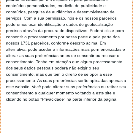
conteúdos personalizados, medição de publicidade e
conteúdos, pesquisa de audiências e desenvolvimento de
serviços.
Com a sua permissão, nós e os nossos parceiros
Tags:
Facebook
poderemos usar identificação e dados de geolocalização
precisos através da procura de dispositivos. Poderá clicar para
consentir o processamento por nossa parte e pela parte dos
PRÓXIMO ARTIGO
nossos 1731 parceiros, conforme descrito acima. Em
alternativa, pode aceder a informações mais pormenorizadas e
Qual é o melhor serviço cloud actual?
alterar as suas preferências antes de consentir ou recusar o
consentimento.
Tenha em atenção que algum processamento
dos seus dados pessoais poderá não exigir o seu
ARTIGO ANTERIOR
consentimento, mas que tem o direito de se opor a esse
O PearOS Linux voltou! Faça já o download
processamento. As suas preferências serão aplicadas apenas a
este website. Você pode alterar suas preferências ou retirar seu
consentimento a qualquer momento voltando a este site e
clicando no botão "Privacidade" na parte inferior da página.