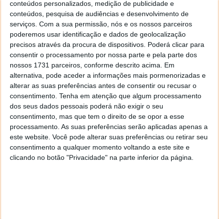
conteúdos personalizados, medição de publicidade e
conteúdos, pesquisa de audiências e desenvolvimento de
serviços.
Com a sua permissão, nós e os nossos parceiros
poderemos usar identificação e dados de geolocalização
precisos através da procura de dispositivos. Poderá clicar para
consentir o processamento por nossa parte e pela parte dos
nossos 1731 parceiros, conforme descrito acima. Em
alternativa, pode aceder a informações mais pormenorizadas e
alterar as suas preferências antes de consentir ou recusar o
consentimento.
Tenha em atenção que algum processamento
O problema agora reside em saber quando será que a
dos seus dados pessoais poderá não exigir o seu
Apple irá lançar uma actualização para o seu sistema
consentimento, mas que tem o direito de se opor a esse
processamento. As suas preferências serão aplicadas apenas a
operativo, uma vez que não se spera para breve o
este website. Você pode alterar suas preferências ou retirar seu
lançamento de uma destas actualizações.
consentimento a qualquer momento voltando a este site e
clicando no botão "Privacidade" na parte inferior da página.
A versão 10.9.2 está em testes, mas sem data de
lançamento. Curiosamente esta mesma versão está
vulnerável a este problema, como reportam alguns
utilizadores.
Latest Apple 10.9.2 developer build still