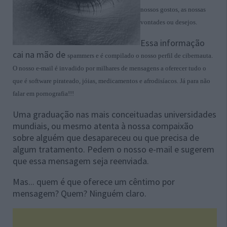
nossos gostos, as nossas
vontades ou desejos.
Essa informação
cai na mão de
spammers
e é compilado o nosso perfil de cibernauta.
O nosso e-mail é invadido por milhares de mensagens a oferecer tudo o
que é software pirateado, jóias, medicamentos e afrodisíacos. Já para não
falar em pornografia!!!
Uma graduação nas mais conceituadas universidades
mundiais, ou mesmo atenta à nossa compaixão
sobre alguém que desapareceu ou que precisa de
algum tratamento. Pedem o nosso e-mail e sugerem
que essa mensagem seja reenviada.
Mas... quem é que oferece um cêntimo por
mensagem? Quem? Ninguém claro.