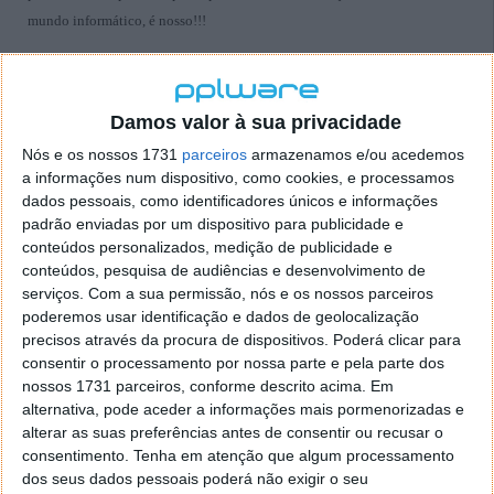
mundo informático, é nosso!!!
Damos valor à sua privacidade
Este artigo tem mais de um ano
Nós e os nossos 1731
parceiros
armazenamos e/ou acedemos
a informações num dispositivo, como cookies, e processamos
dados pessoais, como identificadores únicos e informações
Acompanhe o Pplware no Google Notícias
padrão enviadas por um dispositivo para publicidade e
conteúdos personalizados, medição de publicidade e
conteúdos, pesquisa de audiências e desenvolvimento de
Autor:
Vítor M.
Proponha uma correção, faça uma sugestão
serviços.
Com a sua permissão, nós e os nossos parceiros
poderemos usar identificação e dados de geolocalização
precisos através da procura de dispositivos. Poderá clicar para
consentir o processamento por nossa parte e pela parte dos
PRÓXIMO ARTIGO
nossos 1731 parceiros, conforme descrito acima. Em
SilentNight Micro Burner 4.1.0
alternativa, pode aceder a informações mais pormenorizadas e
alterar as suas preferências antes de consentir ou recusar o
consentimento.
Tenha em atenção que algum processamento
dos seus dados pessoais poderá não exigir o seu
ARTIGO ANTERIOR