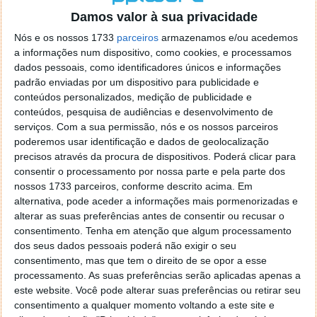
Damos valor à sua privacidade
Nós e os nossos 1733
parceiros
armazenamos e/ou acedemos
a informações num dispositivo, como cookies, e processamos
dados pessoais, como identificadores únicos e informações
Como foi feito o estudo pela Ethiack?
padrão enviadas por um dispositivo para publicidade e
conteúdos personalizados, medição de publicidade e
conteúdos, pesquisa de audiências e desenvolvimento de
Os investigadores da Ethiack desenvolveram
serviços.
Com a sua permissão, nós e os nossos parceiros
manualmente três tipos de casos de teste de injeção
poderemos usar identificação e dados de geolocalização
de JavaScript, usando uma técnica conhecida como
precisos através da procura de dispositivos. Poderá clicar para
poluição de parâmetros (repetir o mesmo parâmetro
consentir o processamento por nossa parte e pela parte dos
várias vezes), que se revelou especialmente eficaz
nossos 1733 parceiros, conforme descrito acima. Em
porque muitas WAFs analisam cada parâmetro
alternativa, pode aceder a informações mais pormenorizadas e
isoladamente e não têm em conta o efeito
alterar as suas preferências antes de consentir ou recusar o
combinado no lado da aplicação. Nos testes mais
consentimento.
Tenha em atenção que algum processamento
simples sem esta técnica, a taxa de sucesso foi de
dos seus dados pessoais poderá não exigir o seu
consentimento, mas que tem o direito de se opor a esse
17,6%. No cenário mais avançado, subiu para 70,6%.
processamento. As suas preferências serão aplicadas apenas a
Além dos testes manuais, a Ethiack utilizou também
este website. Você pode alterar suas preferências ou retirar seu
consentimento a qualquer momento voltando a este site e
o seu “Hackbot” para explorar variações que