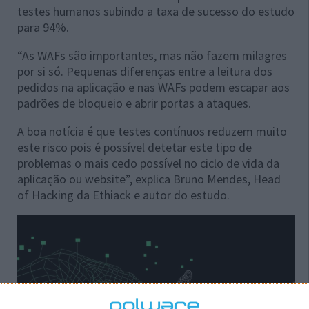
testes humanos subindo a taxa de sucesso do estudo
para 94%.
“As WAFs são importantes, mas não fazem milagres
por si só. Pequenas diferenças entre a leitura dos
pedidos na aplicação e nas WAFs podem escapar aos
padrões de bloqueio e abrir portas a ataques.
A boa notícia é que testes contínuos reduzem muito
este risco pois é possível detetar este tipo de
problemas o mais cedo possível no ciclo de vida da
aplicação ou website”, explica Bruno Mendes, Head
of Hacking da Ethiack e autor do estudo.