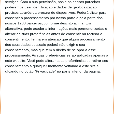
serviços.
Com a sua permissão, nós e os nossos parceiros
poderemos usar identificação e dados de geolocalização
Proponha uma correção, faça uma sugestão
precisos através da procura de dispositivos. Poderá clicar para
consentir o processamento por nossa parte e pela parte dos
nossos 1733 parceiros, conforme descrito acima. Em
Autor:
Pedro Simões
alternativa, pode aceder a informações mais pormenorizadas e
alterar as suas preferências antes de consentir ou recusar o
consentimento.
Tenha em atenção que algum processamento
dos seus dados pessoais poderá não exigir o seu
consentimento, mas que tem o direito de se opor a esse
PRÓXIMO ARTIGO
processamento. As suas preferências serão aplicadas apenas a
Bubbleator – toda a informação no ecrã de fundo do
este website. Você pode alterar suas preferências ou retirar seu
Android
consentimento a qualquer momento voltando a este site e
clicando no botão "Privacidade" na parte inferior da página.
ARTIGO ANTERIOR
Vamos dar uns toques de SQL? XI