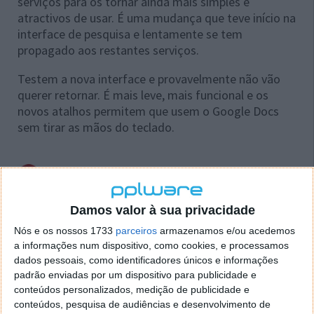
serviços para os tornar ainda mais simples e
atractivos de usar. É uma mudança que teve início na
interface de pesquisa e lentamente se tem
propagado aos restantes serviços.
Testem a nova interface e provavelmente não vão
querer retornar. É mais leve, mais funcional e os
novos atalhos permitem que usem o Google Docs
sem tirar as mãos do teclado.
Homepage:
Google Docs
Damos valor à sua privacidade
Nós e os nossos 1733
parceiros
armazenamos e/ou acedemos
a informações num dispositivo, como cookies, e processamos
Este artigo tem mais de um ano
dados pessoais, como identificadores únicos e informações
padrão enviadas por um dispositivo para publicidade e
conteúdos personalizados, medição de publicidade e
Acompanhe o Pplware no Google Notícias
conteúdos, pesquisa de audiências e desenvolvimento de