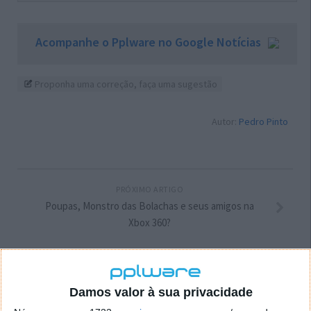
Acompanhe o Pplware no Google Notícias
Proponha uma correção, faça uma sugestão
Autor:
Pedro Pinto
PRÓXIMO ARTIGO
Poupas, Monstro das Bolachas e seus amigos na
Xbox 360?
ARTIGO ANTERIOR
Extensão Chrome: Speechify
Damos valor à sua privacidade