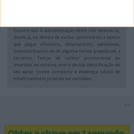
necessariamente, a opinião deste site ou do(s)
seu(s) autor(es). Os comentários publicados
através deste sistema são de exclusiva e integral
responsabilidade e autoria dos leitores que dele
fizerem uso. A administração deste site reserva-se,
desde já, no direito de excluir comentários e textos
que julgar ofensivos, difamatórios, caluniosos,
preconceituosos ou de alguma forma prejudiciais a
terceiros. Textos de caráter promocional ou
inseridos no sistema sem a devida identificação do
seu autor (nome completo e endereço válido de
email) também poderão ser excluídos.
PUB