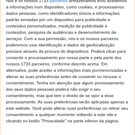
Nós e os nossos 1733
parceiros
armazenamos e/ou acedemos
a informações num dispositivo, como cookies, e processamos
dados pessoais, como identificadores únicos e informações
padrão enviadas por um dispositivo para publicidade e
conteúdos personalizados, medição de publicidade e
conteúdos, pesquisa de audiências e desenvolvimento de
serviços.
Com a sua permissão, nós e os nossos parceiros
poderemos usar identificação e dados de geolocalização
precisos através da procura de dispositivos. Poderá clicar para
consentir o processamento por nossa parte e pela parte dos
nossos 1733 parceiros, conforme descrito acima. Em
alternativa, pode aceder a informações mais pormenorizadas e
alterar as suas preferências antes de consentir ou recusar o
Comentários
30
consentimento.
Tenha em atenção que algum processamento
dos seus dados pessoais poderá não exigir o seu
João
27 de Março de 2011 às 17:32
consentimento, mas que tem o direito de se opor a esse
o post está todo amostra na pagina inicial do pplware.
processamento. As suas preferências serão aplicadas apenas a
Responder
este website. Você pode alterar suas preferências ou retirar seu
consentimento a qualquer momento voltando a este site e
Pedro Simões
27 de Março de 2011 às 17:45
clicando no botão "Privacidade" na parte inferior da página.
Obrigado João.
Já tratamos desse problema.