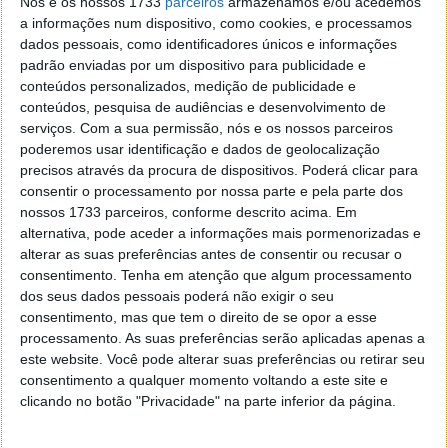
Nós e os nossos 1733
parceiros
armazenamos e/ou acedemos
valorização cultural do trabalho. Nos Estados Unidos,
a informações num dispositivo, como cookies, e processamos
o email é a principal função do smartphone. Na China,
dados pessoais, como identificadores únicos e informações
a esmagadora maioria prefere os jogos. A Initiative
padrão enviadas por um dispositivo para publicidade e
nota que, quanto mais maduros são os mercados,
conteúdos personalizados, medição de publicidade e
maior a propensão para actividades sociais nos
conteúdos, pesquisa de audiências e desenvolvimento de
serviços.
Com a sua permissão, nós e os nossos parceiros
smartphones, como o acesso a redes tipo Facebook.
poderemos usar identificação e dados de geolocalização
E o uso do smartphone como meio de pagamento
precisos através da procura de dispositivos. Poderá clicar para
está mesmo ao virar da esquina: 32% dos
consentir o processamento por nossa parte e pela parte dos
consumidores norte--americanos já começaram a
nossos 1733 parceiros, conforme descrito acima. Em
fazê-lo.
IOnline
alternativa, pode aceder a informações mais pormenorizadas e
alterar as suas preferências antes de consentir ou recusar o
Acha que este será um cenário que vai acontecer,
consentimento.
Tenha em atenção que algum processamento
ou um smartphone nunca terá a capacidade de
dos seus dados pessoais poderá não exigir o seu
substitui um PC no acesso a Internet?
consentimento, mas que tem o direito de se opor a esse
processamento. As suas preferências serão aplicadas apenas a
este website. Você pode alterar suas preferências ou retirar seu
consentimento a qualquer momento voltando a este site e
clicando no botão "Privacidade" na parte inferior da página.
Este artigo tem mais de um ano