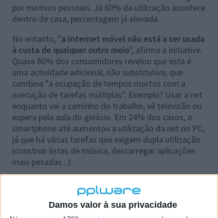
por motivos pessoais. Já 60% da utilização acontece
dentro de casa, percentagem já elevada.
No entanto, "
a Internet móvel não está a ser usada
à custa de qualquer outro meio
", afirma a Initiative.
Quase 80% dos consumidores revelou que esta é
uma actividade adicional, não substitutiva, que
combina "a ocupação de tempos mortos com a
execução de tarefas múltiplas". Exemplo? Usar a net
enquanto vai a caminho do trabalho, vê televisão ou
espera pela aula do ginásio. Em 24% dos casos, o
smartphone até aumentou a utilização da net no PC,
já que há várias tarefas que exigem dupla utilização
(construir listas de música, descarregar aplicações
mais pesadas...).
O tipo de serviço a que os utilizadores acedem
depende do país, da cultura e da banda larga
disponível. Na Coreia do Sul, por exemplo, predomina
Damos valor à sua privacidade
a utilização de aplicações de produtividade, devido à