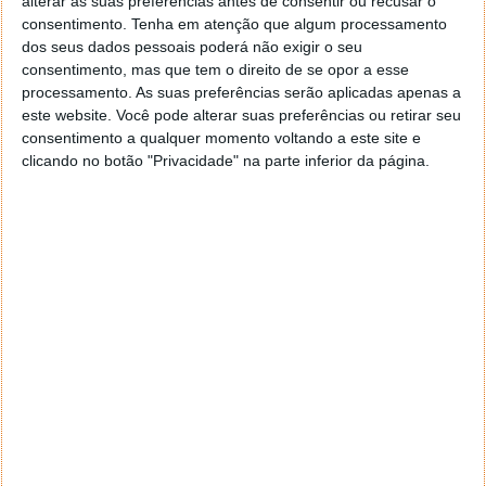
alterar as suas preferências antes de consentir ou recusar o
consentimento.
Tenha em atenção que algum processamento
dos seus dados pessoais poderá não exigir o seu
PRÓXIMO ARTIGO
consentimento, mas que tem o direito de se opor a esse
AirPods estão finalmente à venda no site da Apple
processamento. As suas preferências serão aplicadas apenas a
este website. Você pode alterar suas preferências ou retirar seu
consentimento a qualquer momento voltando a este site e
ARTIGO ANTERIOR
clicando no botão "Privacidade" na parte inferior da página.
Análise Pokémon Moon (Nintendo 3DS)