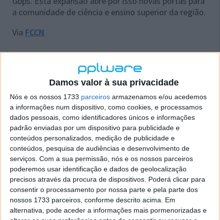
Gbps. Esta expansão abre por isso novas portas para
a comunidade de ciência e ensino superior da região.
Via
FCCN
Este artigo tem mais de um ano
Damos valor à sua privacidade
Nós e os nossos 1733
parceiros
armazenamos e/ou acedemos
a informações num dispositivo, como cookies, e processamos
Acompanhe o Pplware no Google Notícias
dados pessoais, como identificadores únicos e informações
padrão enviadas por um dispositivo para publicidade e
conteúdos personalizados, medição de publicidade e
Proponha uma correção, faça uma sugestão
conteúdos, pesquisa de audiências e desenvolvimento de
serviços.
Com a sua permissão, nós e os nossos parceiros
poderemos usar identificação e dados de geolocalização
Autor:
Pedro Pinto
precisos através da procura de dispositivos. Poderá clicar para
consentir o processamento por nossa parte e pela parte dos
nossos 1733 parceiros, conforme descrito acima. Em
alternativa, pode aceder a informações mais pormenorizadas e
Tags:
fibra
IPG